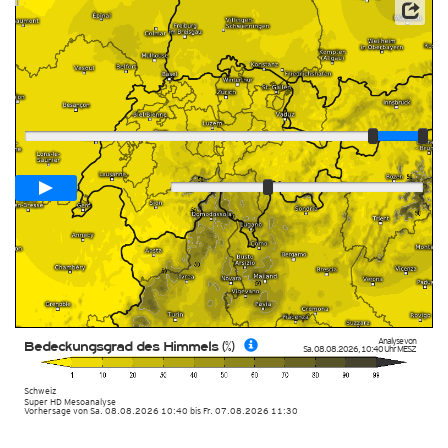
Player
Animationsspanne
02:00h
Langsam
Schnell
Analyse von
Bedeckungsgrad des Himmels (%)
Sa. 08.08.2026
,
10:40 Uhr
MESZ
Schweiz
Super HD Mesoanalyse
Vorhersage von Sa. 08.08.2026 10:40 bis Fr. 07.08.2026 11:30