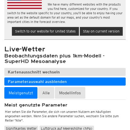
We have many different websites with the products
you find here, customized for your country. If you
switch to the website specific to your country, you'll be able to enjoy having your
area set as the default domain for all our maps, and your country's most
important cities in the forecast overview.
Switch to our website for United States
Stay on current version
Live-Wetter
Beobachtungsdaten plus 1km-Modell -
SuperHD Mesoanalyse
Kartenausschnitt wechseln
Parameterauswahl ausblenden
Meistgenutzt
Alle
Modellinfos
Meist genutzte Parameter
Hier sehen Sie die Parameter, die sich von unseren Nutzern am häufigsten
angesehen werden. Wenn Sie andere Parameter suchen, wechseln Sie bitte zum
Reiter "Alle".
Signifikantes Wetter
Luftdruck auf Meereshöhe (hPa)