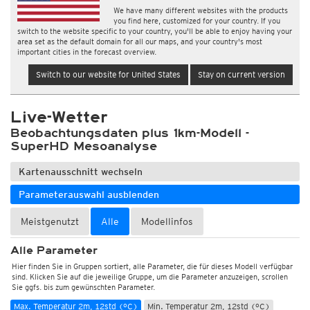
We have many different websites with the products
you find here, customized for your country. If you
switch to the website specific to your country, you'll be able to enjoy having your
area set as the default domain for all our maps, and your country's most
important cities in the forecast overview.
Switch to our website for United States
Stay on current version
Live-Wetter
Beobachtungsdaten plus 1km-Modell -
SuperHD Mesoanalyse
Kartenausschnitt wechseln
Parameterauswahl ausblenden
Wetter, Luftdruck
Meistgenutzt
Alle
Modellinfos
Temperatur und Luftfeuchtigkeit
Alle Parameter
Temperatur 2m (°C)
Temperatur 2m (Raster) (°C)
Hier finden Sie in Gruppen sortiert, alle Parameter, die für dieses Modell verfügbar
Temperatur 2m (Farbsehschwäche) (°C)
sind. Klicken Sie auf die jeweilige Gruppe, um die Parameter anzuzeigen, scrollen
Sie ggfs. bis zum gewünschten Parameter.
Temperatur 2m, flexible Skala (°C)
Temperatur 2m, Windvektoren (°C)
Max. Temperatur 2m, 12std (°C)
Min. Temperatur 2m, 12std (°C)