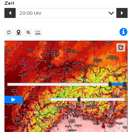
Zeit
Player
Animationsspanne
12 Tage
Langsam
Schnell