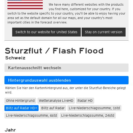
We have many different websites with the products
you find here, customized for your country. If you
switch to the website specific to your country, you'll be able to enjoy having your
area set as the default domain for all our maps, and your country's most
important cities in the forecast overview.
Switch to our website for United States
Stay on current version
Sturzflut / Flash Flood
Schweiz
Kartenausschnitt wechseln
Hintergrundauswahl ausblenden
Wählen Sie hier den Kartenhintergrund aus, der unter die Sturzflut-Bereiche gelegt
wird.
Ohne Hintergrund
Wetteranalyse LiveHD
Radar HD
Blitz auf Radar HD+
Blitz auf Radar
Live-Niederschlagssumme, 1std
Live-Niederschlagssumme, 6std
Live-Niederschlagssumme, 24std
Jahr