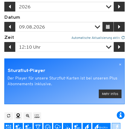
Datum
Zeit
Automatische Aktualisierung aktiv
×
Sturzflut-Player
Der Player für unsere Sturzflut-Karten ist bei unseren Plus
Abonnements inklusive.
Mehr Infos
Archiv