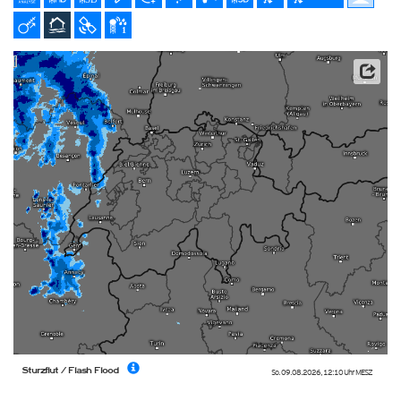
Datenbasis: Deutscher Wetterdienst (DWD), Kachelmann GmbH
Sturzflut / Flash Flood
So. 09.08.2026
,
12:10 Uhr
MESZ