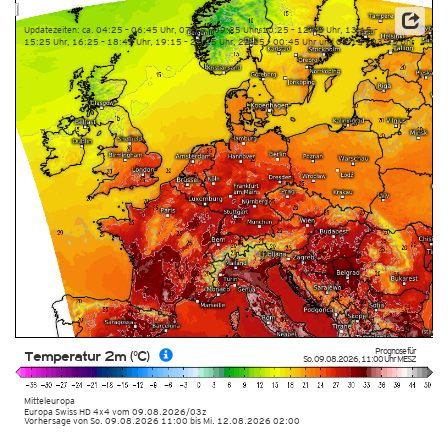
Updatezeiten: ca. 04:25 – 06:45 Uhr, 07:15 – 09:25 Uhr, 10:25 – 12:45 Uhr, 13:15 –
15:25 Uhr, 16:25 – 18:45 Uhr, 19:15 – 21:25 Uhr, 22:25 – 00:45 Uhr und 01:15 – 03:25 Uhr
Prognose für
Temperatur 2m (°C)
So. 09.08.2026
,
11:00 Uhr
MESZ
Mitteleuropa
Europa Swiss HD 4x4
vom
09.08.2026/03z
Vorhersage von So. 09.08.2026 11:00 bis Mi. 12.08.2026 02:00