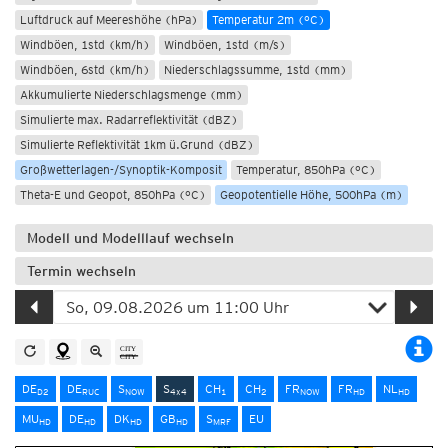
Luftdruck auf Meereshöhe (hPa)
Temperatur 2m (°C)
Windböen, 1std (km/h)
Windböen, 1std (m/s)
Windböen, 6std (km/h)
Niederschlagssumme, 1std (mm)
Akkumulierte Niederschlagsmenge (mm)
Simulierte max. Radarreflektivität (dBZ)
Simulierte Reflektivität 1km ü.Grund (dBZ)
Großwetterlagen-/Synoptik-Komposit
Temperatur, 850hPa (°C)
Theta-E und Geopot, 850hPa (°C)
Geopotentielle Höhe, 500hPa (m)
Modell und Modelllauf wechseln
Termin wechseln
DE
DE
S
S
CH
CH
FR
FR
NL
D2
RUC
NOW
4x4
1
2
NOW
HD
HD
MU
DE
DK
GB
S
EU
HD
HD
HD
HD
MRF