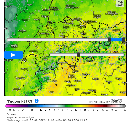
Player
Animationsspanne
02:00h
Langsam
Schnell
Analyse von
Taupunkt (°C)
Fr. 07.08.2026
,
18:10 Uhr
MESZ
Schweiz
Super HD Mesoanalyse
Vorhersage von Fr. 07.08.2026 18:10 bis Do. 06.08.2026 19:00