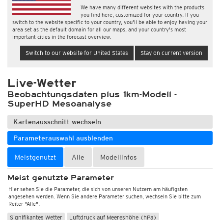
We have many different websites with the products
you find here, customized for your country. If you
switch to the website specific to your country, you'll be able to enjoy having your
area set as the default domain for all our maps, and your country's most
important cities in the forecast overview.
Switch to our website for United States
Stay on current version
Live-Wetter
Beobachtungsdaten plus 1km-Modell -
SuperHD Mesoanalyse
Kartenausschnitt wechseln
Parameterauswahl ausblenden
Meistgenutzt
Alle
Modellinfos
Meist genutzte Parameter
Hier sehen Sie die Parameter, die sich von unseren Nutzern am häufigsten
angesehen werden. Wenn Sie andere Parameter suchen, wechseln Sie bitte zum
Reiter "Alle".
Signifikantes Wetter
Luftdruck auf Meereshöhe (hPa)