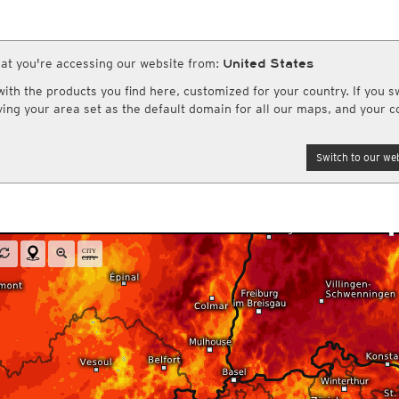
Globalstrahlung
Europa und Afrika
Meteosafe.com
ro HD
CONUS HD
Bestätigte COVID-19 Todesfälle
(Archiv)
Radar Spanien
Rapid Update CONUS HD
Infrarot
(Tag und Nacht)
schlagssummen
Sonstiges
re Webseiten
Wetterkanal
eitere Radarprodukte aus anderen Ländern
Globalstrahlung
Luftfeuchtigkeit
Nordamerika Canadian HD
Top Alarm
(Tag und Nacht)
adarsummen
Wassertemperatur
r.us
(Wettervorhersagen USA)
wetterkanal.kachelmannwetter.co
at you're accessing our website from:
United States
andard
British Columbia HD
Wasserdampf
(Tag und Nacht)
Globalstrahlung, 1std
Rel. Luftfeuchtigkeit
 Radarsummen
Potentielle Verdunstung
ogix.com
Satellit HD
(Nur Tag)
Globalstrahlung
Taupunkt
ummen (DWD)
Feuchtefluss
Forschungsprojekte
th the products you find here, customized for your country. If you sw
AI / ML Modelle
ftseen.ch
rd
Satellit color
(Nur Tag)
Taupunktdifferenz
tensummen weltweit
Relative Vorticity
aving your area set as the default domain for all our maps, and your c
Cityclim.eu
Mitteleuropa Super HD (MOS)
ndard
Feuchtkugeltemperatur
AVOSS
Asien und Australien
Global German AICON
NEU
tandard
Global US AIGFS
Satellit HD
(Tag und Nacht)
NEU
Standard
en Science
Wetterstationen erwerben
Switch to our web
ECMWF AIFS
Top Alarm
(Tag und Nacht)
ndard
daten hochladen
meteosol.de
Strassenwetter
Radiosonden
LUS
Graphcast IFS
Wasserdampf
(Tag und Nacht)
tandard
bilder ansehen & hochladen
Straßenzustand
Temperatur, 850hPa
Pangu IFS
Vulkan Alarm
(Tag und Nacht)
Belagstemperatur
CAPE, bodennah
Nebel-Check
(Nur nachts)
Sichtweite
Vertikale Windscherung 0-6 
Schneehöhe
Schneefallgrenze
Apr-Sep)
Windgeschwindigkeit, 300hP