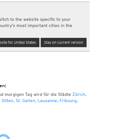
Nord- und Südamerika
Neuschnee, 24std
Infrarot
(Tag und Nacht)
Top Alarm
(Tag und Nacht)
itch to the website specific to your
m
Wasserdampf
(Tag und Nacht)
ountry's most important cities in the
Satellit Super HD
(Nur Tag)
Satellit visible
(Nur Tag)
site for United States
Stay on current version
Australien und Amerikas
Infrarot
(Tag und Nacht)
Top Alarm
(Tag und Nacht)
Wasserdampf
(Tag und Nacht)
Satellit HD
(Nur Tag)
Satellit visible
(Nur Tag)
km
en)
nd morgigen Tag wird für die Städte
a
Zürich
,
,
Sitten
,
St. Gallen
,
Lausanne
,
Fribourg
,