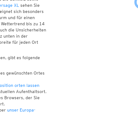
ersage XL
sehen Sie
 eignet sich besonders
urm und für einen
 Wettertrend bis zu 14
auch die Unsicherheiten
 unten in der
reite für jeden Ort
n, gibt es folgende
es gewünschten Ortes
osition orten lassen
uellen Aufenthaltsort.
es Browsers, der Sie
rt.
über
unser Europa-