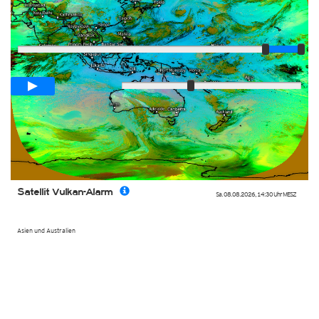
Player
Animationsspanne
02:00h
Langsam
Schnell
Satellit Vulkan-Alarm
Sa. 08.08.2026
,
14:30 Uhr
MESZ
Asien und Australien