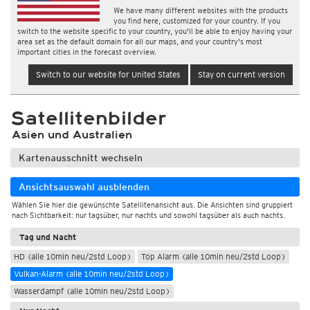
We have many different websites with the products
you find here, customized for your country. If you
switch to the website specific to your country, you'll be able to enjoy having your
area set as the default domain for all our maps, and your country's most
important cities in the forecast overview.
Switch to our website for United States
Stay on current version
Satellitenbilder
Asien und Australien
Kartenausschnitt wechseln
Ansichtsauswahl ausblenden
Wählen Sie hier die gewünschte Satellitenansicht aus. Die Ansichten sind gruppiert
nach Sichtbarkeit: nur tagsüber, nur nachts und sowohl tagsüber als auch nachts.
Tag und Nacht
HD (alle 10min neu/2std Loop)
Top Alarm (alle 10min neu/2std Loop)
Vulkan-Alarm (alle 10min neu/2std Loop)
Wasserdampf (alle 10min neu/2std Loop)