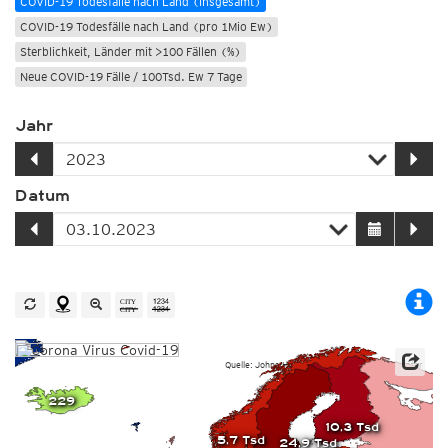
COVID-19 Todesfälle nach Land (insgesamt)
COVID-19 Todesfälle nach Land (pro 1Mio Ew)
Sterblichkeit, Länder mit >100 Fällen (%)
Neue COVID-19 Fälle / 100Tsd. Ew 7 Tage
Jahr
Datum
Quelle: Johns-Hopkins-Universität / Worldometer
229
10,3 Tsd
5,7 Tsd
24,9 Tsd