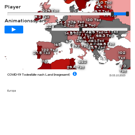
3,0 Tsd
Player
6,4 Tsd
229 Tsd
9,7 Tsd
116
7,1 Tsd
9,2 Tsd
120 Tsd
Animationsspanne
12 Tage
176 Tsd
34,4 Tsd
1,2 Tsd
42,8 Tsd
228
21,2 Tsd
22,5 Tsd
12,1 Tsd
48,9 Tsd
94
Langsam
Schnell
14,5 Tsd
7,1 Tsd
68,3 Tsd
18,4 Tsd
18,1 Tsd
126
16,4 Tsd
67
38,5 Tsd
2,8 Tsd
165
192 Tsd
9,9 Tsd
3,6 Tsd
122 Tsd
102
27,5 Tsd
Tsd
113
862
11,0
29,4 Tsd
Tsd
COVID-19 Todesfälle nach Land (insgesamt)
Di. 03.10.2023
Europa