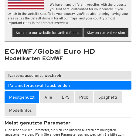
We have many different websites with the products
you find here, customized for your country. If you
switch to the website specific to your country, you'll be able to enjoy having your
area set as the default domain for all our maps, and your country's most
important cities in the forecast overview.
Switch to our website for United States
Stay on current version
ECMWF/Global Euro HD
Modellkarten ECMWF
Kartenausschnitt wechseln
Parameterauswahl ausblenden
Meistgenutzt
Alle
EPS
Prob
Spaghetti
Modellinfos
Meist genutzte Parameter
Hier sehen Sie die Parameter, die sich von unseren Nutzern am häufigsten
angesehen werden. Wenn Sie andere Parameter suchen, wechseln Sie bitte zum