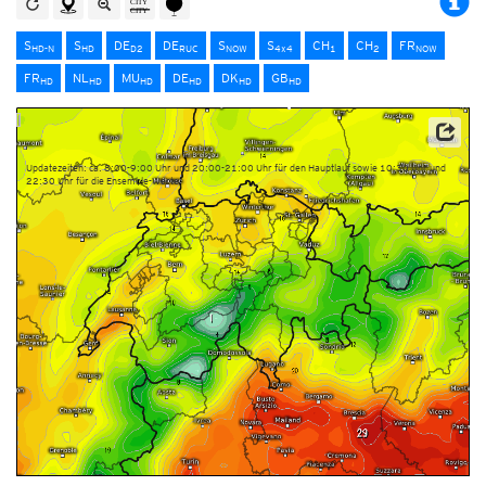
S
S
DE
DE
S
S
CH
CH
FR
HD-N
HD
D2
RUC
NOW
4x4
1
2
NOW
FR
NL
MU
DE
DK
GB
HD
HD
HD
HD
HD
HD
Dieser Service basiert auf Daten und Produkten des Europäischen Zentrums für mittelfristige
Wettervorhersage (ECMWF)
Updatezeiten: ca. 8:00-9:00 Uhr und 20:00-21:00 Uhr für den Hauptlauf sowie 10:30 Uhr und
22:30 Uhr für die Ensemble-Werte