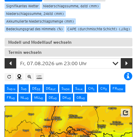
Signifikantes Wetter
Niederschlagssumme, 6std (mm)
Niederschlagssumme, 24std (mm)
Akkumulierte Niederschlagsmenge (mm)
Bedeckungsgrad des Himmels (%)
CAPE (durchmischte Schicht) (J/kg)
Modell und Modelllauf wechseln
Termin wechseln
S
S
DE
DE
S
S
CH
CH
FR
HD-N
HD
D2
RUC
NOW
4x4
1
2
NOW
FR
NL
MU
DE
DK
GB
HD
HD
HD
HD
HD
HD