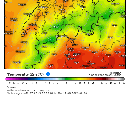
Prognose für
Temperatur 2m (°C)
Fr. 07.08.2026
,
23:00 Uhr
MESZ
Schweiz
Multi-Modell
vom
07.08.2026/12z
Vorhersage von Fr. 07.08.2026 23:00 bis Mo. 17.08.2026 02:00