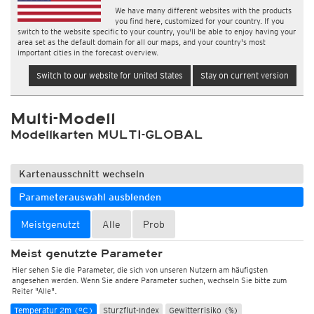
We have many different websites with the products
you find here, customized for your country. If you
switch to the website specific to your country, you'll be able to enjoy having your
area set as the default domain for all our maps, and your country's most
important cities in the forecast overview.
Switch to our website for United States
Stay on current version
Multi-Modell
Modellkarten MULTI-GLOBAL
Kartenausschnitt wechseln
Parameterauswahl ausblenden
Meistgenutzt
Alle
Prob
Meist genutzte Parameter
Hier sehen Sie die Parameter, die sich von unseren Nutzern am häufigsten
angesehen werden. Wenn Sie andere Parameter suchen, wechseln Sie bitte zum
Reiter "Alle".
Temperatur 2m (°C)
Sturzflut-Index
Gewitterrisiko (%)