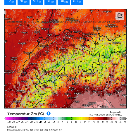
FR
NL
MU
DE
DK
GB
HD
HD
HD
HD
HD
HD
Datenbasis: Deutscher Wetterdienst (DWD)
Updatezeiten: ca. 3:50 Uhr, 6:50 Uhr, 9:50 Uhr, 12:50 Uhr, 15:50 Uhr, 18:50 Uhr, 21:50 Uhr
und 0:50 Uhr
Prognose für
Temperatur 2m (°C)
Fr. 07.08.2026
,
18:00 Uhr
MESZ
Schweiz
Rapid Update ICON-D2
vom
07.08.2026/12z