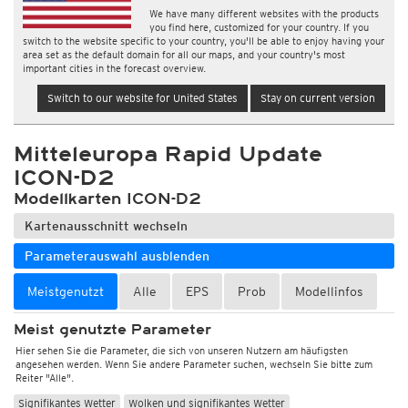
We have many different websites with the products
you find here, customized for your country. If you
switch to the website specific to your country, you'll be able to enjoy having your
area set as the default domain for all our maps, and your country's most
important cities in the forecast overview.
Switch to our website for United States
Stay on current version
Mitteleuropa Rapid Update
ICON-D2
Modellkarten ICON-D2
Kartenausschnitt wechseln
Parameterauswahl ausblenden
Meistgenutzt
Alle
EPS
Prob
Modellinfos
Meist genutzte Parameter
Hier sehen Sie die Parameter, die sich von unseren Nutzern am häufigsten
angesehen werden. Wenn Sie andere Parameter suchen, wechseln Sie bitte zum
Reiter "Alle".
Signifikantes Wetter
Wolken und signifikantes Wetter