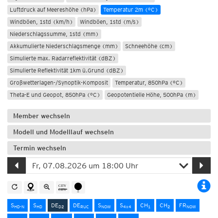
Luftdruck auf Meereshöhe (hPa)
Temperatur 2m (°C)
Windböen, 1std (km/h)
Windböen, 1std (m/s)
Niederschlagssumme, 1std (mm)
Akkumulierte Niederschlagsmenge (mm)
Schneehöhe (cm)
Simulierte max. Radarreflektivität (dBZ)
Simulierte Reflektivität 1km ü.Grund (dBZ)
Großwetterlagen-/Synoptik-Komposit
Temperatur, 850hPa (°C)
Theta-E und Geopot, 850hPa (°C)
Geopotentielle Höhe, 500hPa (m)
Member wechseln
Modell und Modelllauf wechseln
Termin wechseln
S
S
DE
DE
S
S
CH
CH
FR
HD-N
HD
D2
RUC
NOW
4x4
1
2
NOW