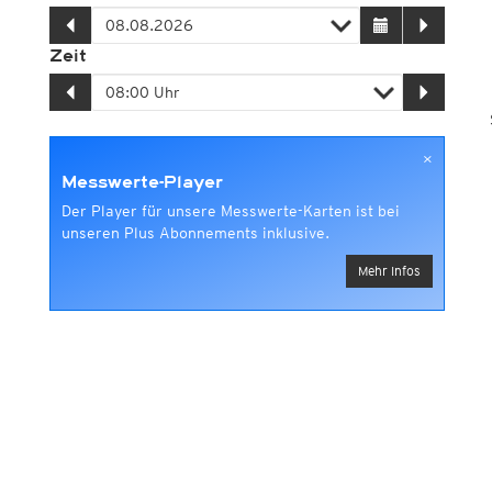
Zeit
×
Messwerte-Player
Der Player für unsere Messwerte-Karten ist bei
unseren Plus Abonnements inklusive.
Mehr Infos