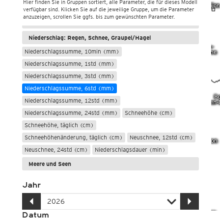
Hier finden Sie in Gruppen sortiert, alle Parameter, die für dieses Modell
Windböen, Windmittel, Windrichtung
verfügbar sind. Klicken Sie auf die jeweilige Gruppe, um die Parameter
anzuzeigen, scrollen Sie ggfs. bis zum gewünschten Parameter.
Wolken, Sonnenschein, Globalstrahlung
Niederschlag: Regen, Schnee, Graupel/Hagel
Niederschlagssumme, 10min (mm)
Niederschlagssumme, 1std (mm)
Niederschlagssumme, 3std (mm)
Niederschlagssumme, 6std (mm)
Niederschlagssumme, 12std (mm)
Niederschlagssumme, 24std (mm)
Schneehöhe (cm)
Schneehöhe, täglich (cm)
Schneehöhenänderung, täglich (cm)
Neuschnee, 12std (cm)
Neuschnee, 24std (cm)
Niederschlagsdauer (min)
Meere und Seen
Jahr
Datum