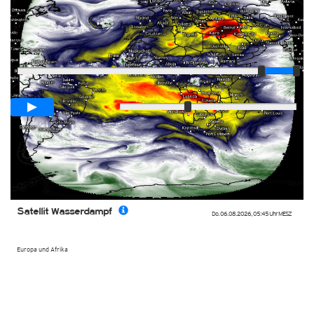
Player
Animationsspanne
03:00h
Langsam
Schnell
Satellit Wasserdampf
Do. 06.08.2026
,
05:45 Uhr
MESZ
Europa und Afrika