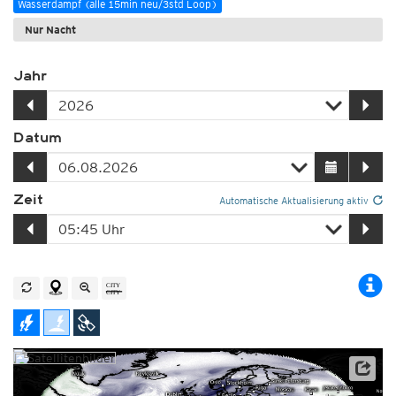
Wasserdampf (alle 15min neu/3std Loop)
Nur Nacht
Jahr
Datum
Zeit
Automatische Aktualisierung aktiv
Satellitendaten: EUMETSAT