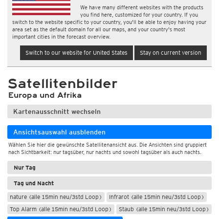
We have many different websites with the products
you find here, customized for your country. If you
switch to the website specific to your country, you'll be able to enjoy having your
area set as the default domain for all our maps, and your country's most
important cities in the forecast overview.
Switch to our website for United States
Stay on current version
Satellitenbilder
Europa und Afrika
Kartenausschnitt wechseln
Ansichtsauswahl ausblenden
Wählen Sie hier die gewünschte Satellitenansicht aus. Die Ansichten sind gruppiert
nach Sichtbarkeit: nur tagsüber, nur nachts und sowohl tagsüber als auch nachts.
Nur Tag
Tag und Nacht
nature (alle 15min neu/3std Loop)
Infrarot (alle 15min neu/3std Loop)
Top Alarm (alle 15min neu/3std Loop)
Staub (alle 15min neu/3std Loop)