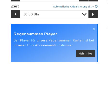
Einzugsgebiete
Zeit
Automatische Aktualisierung aktiv
Radarsummen (DWD)
Satellitensummen
GSMaP-Satellitensummen
×
Regensummen-Player
Der Player für unsere Regensummen-Karten ist bei
unseren Plus Abonnements inklusive.
Mehr Infos