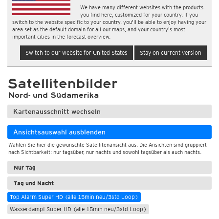
We have many different websites with the products
you find here, customized for your country. If you
switch to the website specific to your country, you'll be able to enjoy having your
area set as the default domain for all our maps, and your country's most
important cities in the forecast overview.
Switch to our website for United States
Stay on current version
Satellitenbilder
Nord- und Südamerika
Kartenausschnitt wechseln
Ansichtsauswahl ausblenden
Wählen Sie hier die gewünschte Satellitenansicht aus. Die Ansichten sind gruppiert
nach Sichtbarkeit: nur tagsüber, nur nachts und sowohl tagsüber als auch nachts.
Nur Tag
Tag und Nacht
Top Alarm Super HD (alle 15min neu/3std Loop)
Wasserdampf Super HD (alle 15min neu/3std Loop)