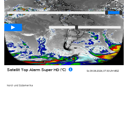
Player
Animationsspanne
02:00h
Langsam
Schnell
Satellit Top Alarm Super HD (°C)
So. 09.08.2026
,
07:30 Uhr
MESZ
Nord- und Südamerika