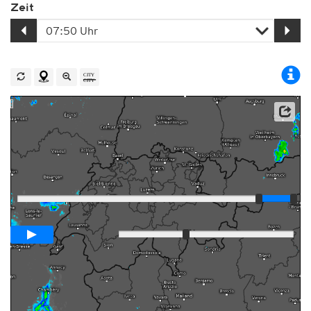
Zeit
Player
Animationsspanne
01:00h
Langsam
Schnell