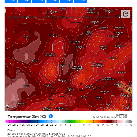
Updatezeiten: ca. 05:15-09:30 Uhr, 11:15-15:30 Uhr, 17:15-21:30 Uhr und 23:15-
03:30 Uhr
Prognose für
Temperatur 2m (°C)
Sa. 08.08.2026
,
16:00 Uhr
MESZ
Elsass
Europa Swiss Standard
vom
08.08.2026/00z
Vorhersage von Sa. 08.08.2026 16:00 bis Di. 18.08.2026 02:00