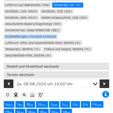
Luftdruck auf Meereshöhe (hPa)
Temperatur 2m (°C)
Windböen, 1std (km/h)
Windböen, 1std (m/s)
Windböen, 6std (km/h)
Niederschlagssumme, 1std (mm)
Akkumulierte Niederschlagsmenge (mm)
Simulierte max. Radarreflektivität (dBZ)
Großwetterlagen-/Synoptik-Komposit
Luftdruck (hPa) und Geopotentielle Höhe, 500hPa (m)
Temperatur, 850hPa (°C)
Theta-E und Geopot, 850hPa (°C)
Geopotentielle Höhe, 500hPa (m)
Modell und Modelllauf wechseln
Termin wechseln
S
S
DE
DE
S
S
CH
CH
FR
HD-N
HD
D2
RUC
NOW
4x4
1
2
NOW
FR
NL
MU
DE
DK
GB
HD
HD
HD
HD
HD
HD