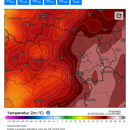
FR
NL
MU
DE
DK
S
HD
HD
HD
HD
HD
MRF
Updatezeiten: ca. 7:30-8:15 Uhr und 19:30-20:15 Uhr
Prognose für
Temperatur 2m (°C)
Do. 06.08.2026
,
11:00 Uhr
MESZ
Niederösterreich
Global Canadian Standard
vom
06.08.2026/00z