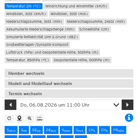
Temperatur 2m (°C)
Windrichtung und Windmittel (km/h)
Windböen, 3std (km/h)
Windböen, 3std (m/s)
Niederschlagssumme, 3std (mm)
Niederschlagssumme, 24std (mm)
Akkumulierte Niederschlagsmenge (mm)
Schneehöhe (cm)
Simulierte Reflektivität 1km ü.Grund (dBZ)
Großwetterlagen-/Synoptik-Komposit
Luftdruck (hPa) und Geopotentielle Höhe, 500hPa (m)
Temperatur, 850hPa (°C)
Geopotentielle Höhe, 500hPa (m)
Member wechseln
Modell und Modelllauf wechseln
Termin wechseln
S
S
DE
DE
S
S
CH
CH
FR
HD-N
HD
D2
RUC
NOW
4x4
1
2
NOW