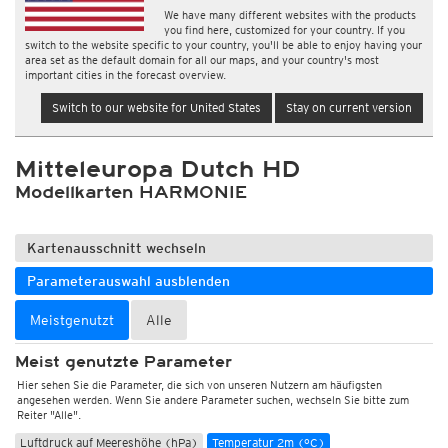
We have many different websites with the products
you find here, customized for your country. If you
switch to the website specific to your country, you'll be able to enjoy having your
area set as the default domain for all our maps, and your country's most
important cities in the forecast overview.
Switch to our website for United States
Stay on current version
Mitteleuropa Dutch HD
Modellkarten HARMONIE
Kartenausschnitt wechseln
Parameterauswahl ausblenden
Meistgenutzt
Alle
Meist genutzte Parameter
Hier sehen Sie die Parameter, die sich von unseren Nutzern am häufigsten
angesehen werden. Wenn Sie andere Parameter suchen, wechseln Sie bitte zum
Reiter "Alle".
Luftdruck auf Meereshöhe (hPa)
Temperatur 2m (°C)