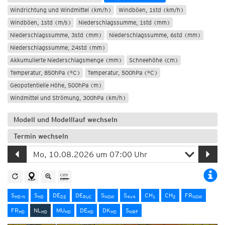
Windrichtung und Windmittel (km/h)
Windböen, 1std (km/h)
Windböen, 1std (m/s)
Niederschlagssumme, 1std (mm)
Niederschlagssumme, 3std (mm)
Niederschlagssumme, 6std (mm)
Niederschlagssumme, 24std (mm)
Akkumulierte Niederschlagsmenge (mm)
Schneehöhe (cm)
Temperatur, 850hPa (°C)
Temperatur, 500hPa (°C)
Geopotentielle Höhe, 500hPa (m)
Windmittel und Strömung, 300hPa (km/h)
Modell und Modelllauf wechseln
Termin wechseln
S
S
DE
DE
S
S
CH
CH
FR
HD-N
HD
D2
RUC
NOW
4x4
1
2
NOW
FR
NL
MU
DE
DK
S
HD
HD
HD
HD
HD
MRF