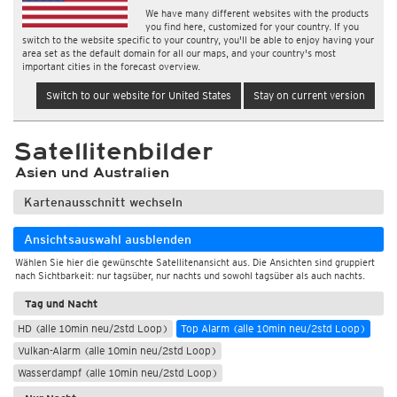
We have many different websites with the products
you find here, customized for your country. If you
switch to the website specific to your country, you'll be able to enjoy having your
area set as the default domain for all our maps, and your country's most
important cities in the forecast overview.
Switch to our website for United States
Stay on current version
Satellitenbilder
Asien und Australien
Kartenausschnitt wechseln
Ansichtsauswahl ausblenden
Wählen Sie hier die gewünschte Satellitenansicht aus. Die Ansichten sind gruppiert
nach Sichtbarkeit: nur tagsüber, nur nachts und sowohl tagsüber als auch nachts.
Tag und Nacht
HD (alle 10min neu/2std Loop)
Top Alarm (alle 10min neu/2std Loop)
Vulkan-Alarm (alle 10min neu/2std Loop)
Wasserdampf (alle 10min neu/2std Loop)