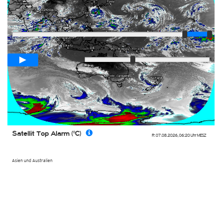
Player
Animationsspanne
02:10h
Langsam
Schnell
Satellit Top Alarm (°C)
Fr. 07.08.2026
,
06:20 Uhr
MESZ
Asien und Australien