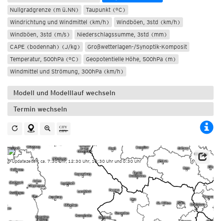
Nullgradgrenze (m ü.NN)
Taupunkt (°C)
Windrichtung und Windmittel (km/h)
Windböen, 3std (km/h)
Windböen, 3std (m/s)
Niederschlagssumme, 3std (mm)
CAPE (bodennah) (J/kg)
Großwetterlagen-/Synoptik-Komposit
Temperatur, 500hPa (°C)
Geopotentielle Höhe, 500hPa (m)
Windmittel und Strömung, 300hPa (km/h)
Modell und Modelllauf wechseln
Termin wechseln
Updatezeiten: ca. 7:30 Uhr, 12:30 Uhr, 19:30 Uhr und 0:30 Uhr