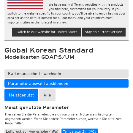
We have many different websites with the products
you find here, customized for your country. If you
switch to the website specific to your country, you'll be able to enjoy having your
area set as the default domain for all our maps, and your country's most
important cities in the forecast overview.
Switch to our website for United States
Stay on current version
Global Korean Standard
Modellkarten GDAPS/UM
Kartenausschnitt wechseln
Parameterauswahl ausblenden
Meistgenutzt
Alle
Meist genutzte Parameter
Hier sehen Sie die Parameter, die sich von unseren Nutzern am häufigsten
angesehen werden. Wenn Sie andere Parameter suchen, wechseln Sie bitte zum
Reiter "Alle".
Luftdruck auf Meereshöhe (hPa)
Temperatur 2m (°C)