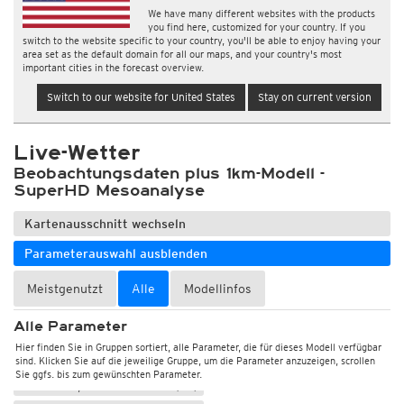
We have many different websites with the products
Wärmefluss, Feuchtefluss, Verdunstung
you find here, customized for your country. If you
switch to the website specific to your country, you'll be able to enjoy having your
Grundschicht-Check (10-2000m)
area set as the default domain for all our maps, and your country's most
important cities in the forecast overview.
Windböen, Windmittel, Windrichtung
Switch to our website for United States
Stay on current version
Wolken, Sonnenschein, Globalstrahlung
Niederschlag: Regen, Schnee, Graupel/Hagel
Live-Wetter
Niederschlagssumme, 1std (mm)
Beobachtungsdaten plus 1km-Modell -
Niederschlagssumme, 1std (Schnee) (mm)
SuperHD Mesoanalyse
Niederschlagssumme, 6std (mm)
Kartenausschnitt wechseln
Niederschlagssumme, 6std (Schnee) (mm)
Niederschlagssumme (mm)
Niederschlagssumme (Schnee) (mm)
Schneehöhe, Gitterpunkte (cm)
Parameterauswahl ausblenden
Schneehöhe (cm)
Schneehöhe, 24std-Änderung (cm)
Meistgenutzt
Alle
Modellinfos
Schneehöhe, 72std-Änderung (cm)
Schneehöhe, 0-250m üNN (cm)
Schneehöhe, 250-500m üNN (cm)
Schneehöhe, 500-750m üNN (cm)
Alle Parameter
Schneehöhe, 750-1000m üNN (cm)
Schneehöhe, 500-1000m üNN (cm)
Hier finden Sie in Gruppen sortiert, alle Parameter, die für dieses Modell verfügbar
sind. Klicken Sie auf die jeweilige Gruppe, um die Parameter anzuzeigen, scrollen
Schneehöhe, 1000-1500m üNN (cm)
Sie ggfs. bis zum gewünschten Parameter.
Schneehöhe, 1500-2000m üNN (cm)