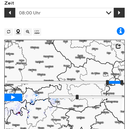
Zeit
Player
Animationsspanne
01:00h
Langsam
Schnell