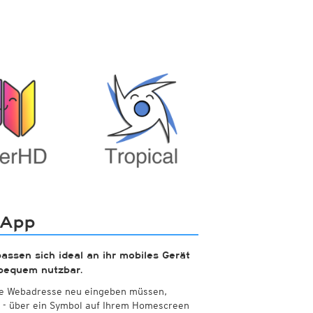
Nord- und Südamerika
Wassertemperaturen
Infrarot
(Tag und Nacht)
SA)
Top Alarm
(Tag und Nacht)
Wassertemperatur
Wasserdampf
(Tag und Nacht)
Satellit Super HD
(Nur Tag)
Satellit visible
(Nur Tag)
Australien und Amerikas
Infrarot
(Tag und Nacht)
Top Alarm
(Tag und Nacht)
Wasserdampf
(Tag und Nacht)
Satellit HD
(Nur Tag)
Satellit visible
(Nur Tag)
 App
passen sich ideal an ihr mobiles Gerät
 bequem nutzbar.
ere Webadresse neu eingeben müssen,
h - über ein Symbol auf Ihrem Homescreen