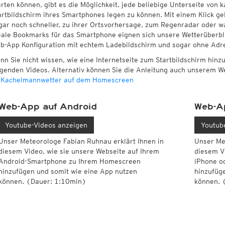
arten können, gibt es die Möglichkeit, jede beliebige Unterseite von
artbildschirm ihres Smartphones legen zu können. Mit einem Klick ge
gar noch schneller, zu ihrer Ortsvorhersage, zum Regenradar oder wa
eale Bookmarks für das Smartphone eignen sich unsere Wetterüberbli
b-App Konfiguration mit echtem Ladebildschirm und sogar ohne Adre
nn Sie nicht wissen, wie eine Internetseite zum Startbildschirm hinz
lgenden Videos. Alternativ können Sie die Anleitung auch unserem W
 Kachelmannwetter auf dem Homescreen
Web-App auf Android
Web-A
Youtube-Videos anzeigen
Youtub
Unser Meteorologe Fabian Ruhnau erklärt Ihnen in
Unser Me
diesem Video, wie sie unsere Webseite auf Ihrem
diesem V
Android-Smartphone zu Ihrem Homescreen
iPhone o
hinzufügen und somit wie eine App nutzen
hinzufüg
können. (Dauer: 1:10min)
können. 