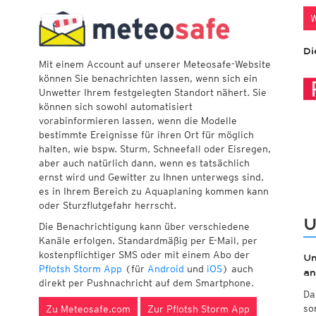
Mitteleuropa Super HD Nowcast
ECMWF/Global Eu
Wette
W
Beobachtungen
Mitteleuropa Rapid Update ICON-D2
Multi-Modell
Schnee
Nieder
Meteo
W
Mitteleuropa Rapid Update ICON-RUC
Global Britain HD
Wetterbeobachtung
NEU
Schneehöhen
Live-R
Di
Mitteleuropa French HD
Global German St
Sichtweite
Schneehöhenänderung
Kalibr.
Mit einem Account auf unserer Meteosafe-Website
Mitteleuropa French HD Nowcast
Global US HD
Schneefallgrenze
Radars
können Sie benachrichten lassen, wenn sich ein
Mitteleuropa Dutch HD
Global US Standa
Schneedichte
Satelli
Wette
Unwetter Ihrem festgelegten Standort nähert. Sie
Multi-Modell Mitteleuropa HD
Global French Sta
Schneewasseräquivalent
wetter
können sich sowohl automatisiert
Europa Swiss HD 4x4
Global Canadian S
vorabinformieren lassen, wenn die Modelle
Europa Swiss HD Nowcast
Global Australian 
bestimmte Ereignisse für ihren Ort für möglich
ECMWFbase Swiss HD 4x4
Global Korean Sta
(Archiv)
Citiz
Drei
Wetter
-Netz
halten, wie bspw. Sturm, Schneefall oder Eisregen,
Europa Swiss Standard
Global Japanese S
Wetter
Temperaturen 2m
aber auch natürlich dann, wenn es tatsächlich
Europa HD
Wetter
Luftdruck
ernst wird und Gewitter zu Ihnen unterwegs sind,
Europa HD Flash
Taupunkt
es in Ihrem Bereich zu Aquaplaning kommen kann
Europa Denmark HD
Windböen
oder Sturzflutgefahr herrscht.
MeteoSchweiz Rapid HD 1x1
NEU
Niederschlag, 24std
U
MeteoSchweiz HD 2x2
NEU
Die Benachrichtigung kann über verschiedene
Großbritannien Britain HD
Kanäle erfolgen. Standardmäßig per E-Mail, per
Skandinavien Finnish HD
kostenpflichtiger SMS oder mit einem Abo der
Un
Pflotsh Storm App
(für
Android
und
iOS
) auch
an
direkt per Pushnachricht auf dem Smartphone.
Da
so
Zu Meteosafe.com
Zur Pflotsh Storm App