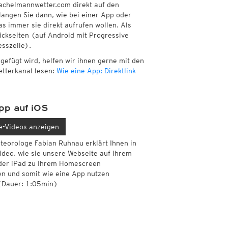
 kachelmannwetter.com direkt auf den
langen Sie dann, wie bei einer App oder
s immer sie direkt aufrufen wollen. Als
ckseiten (auf Android mit Progressive
sszeile).
ugefügt wird, helfen wir ihnen gerne mit den
etterkanal lesen:
Wie eine App: Direktlink
pp auf iOS
e-Videos anzeigen
teorologe Fabian Ruhnau erklärt Ihnen in
ideo, wie sie unsere Webseite auf Ihrem
der iPad zu Ihrem Homescreen
en und somit wie eine App nutzen
(Dauer: 1:05min)