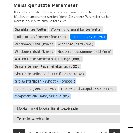
Meist genutzte Parameter
Hier sehen Sie die Parameter, die sich von unseren Nutzern am
häufigsten angesehen werden. Wenn Sie andere Parameter suchen,
wechseln Sie bitte zum Reiter "Alle".
Signifikantes Wetter
Wolken und signifikantes Wetter
Luftdruck auf Meereshöhe (hPa)
Temperatur 2m (°C)
Windböen, 1std (km/h)
Windböen, 1std (m/s)
Windböen, 6std (km/h)
Niederschlagssumme, 1std (mm)
Akkumulierte Niederschlagsmenge (mm)
Simulierte max. Radarreflektivität (dBZ)
Simulierte Reflektivität 1km ü.Grund (dBZ)
Großwetterlagen-/Synoptik-Komposit
Temperatur, 850hPa (°C)
Theta-E und Geopot, 850hPa (°C)
Geopotentielle Höhe, 500hPa (m)
Modell und Modelllauf wechseln
Termin wechseln