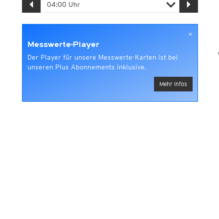
×
Messwerte-Player
Der Player für unsere Messwerte-Karten ist bei
unseren Plus Abonnements inklusive.
Mehr Infos