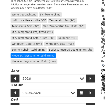
Hier sehen Sie die Parameter, die sich von unseren Nutzern am
häufigsten angesehen werden. Wenn Sie andere Parameter suchen,
wechseln Sie bitte zum Reiter "Alle".
Wetterbeobachtung
Sichtweite (km)
Luftdruck Meereshöhe QFF
Temperatur 2m (°C)
Temperatur 5cm (°C)
Max. Temperatur 2m, 12std (°C)
Min. Temperatur 2m, 12std (°C)
Min. Temperatur 5cm, 12std (°C)
Taupunkt (°C)
Windböen, 1std (km/h)
Windböen, 1std (m/s)
Sonnenschein, 1std (min)
Bedeckungsgrad des Himmels (%)
Niederschlagssumme, 1std (mm)
Niederschlagssumme, 12std (mm)
Jahr
Datum
Zeit