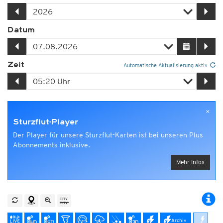
Datum
Zeit
Automatische Aktualisierung aktiv
×
Sturzflut-Player
Der Player für unsere Sturzflut-Karten ist bei unseren Plus
Abonnements inklusive.
Mehr Infos
Archiv