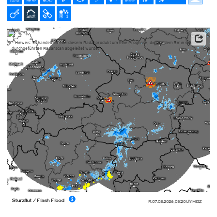
* Hinweis: Es handelt sich bei diesem Radarprodukt um eine Prognose, die aus dem 5min vorher
durchgeführten Radarscan abgeleitet wurde.
Sturzflut / Flash Flood
Fr. 07.08.2026
,
05:20 Uhr
MESZ