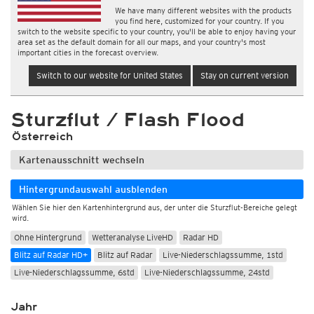
We have many different websites with the products
you find here, customized for your country. If you
switch to the website specific to your country, you'll be able to enjoy having your
area set as the default domain for all our maps, and your country's most
important cities in the forecast overview.
Switch to our website for United States
Stay on current version
Sturzflut / Flash Flood
Österreich
Kartenausschnitt wechseln
Hintergrundauswahl ausblenden
Wählen Sie hier den Kartenhintergrund aus, der unter die Sturzflut-Bereiche gelegt
wird.
Ohne Hintergrund
Wetteranalyse LiveHD
Radar HD
Blitz auf Radar HD+
Blitz auf Radar
Live-Niederschlagssumme, 1std
Live-Niederschlagssumme, 6std
Live-Niederschlagssumme, 24std
Jahr