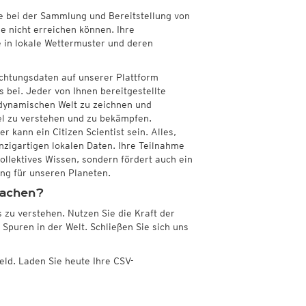
Nord- und Südamerika
lle bei der Sammlung und Bereitstellung von
Wassertemperaturen
Infrarot
(Tag und Nacht)
e nicht erreichen können. Ihre
SA)
Top Alarm
(Tag und Nacht)
Wassertemperatur
 in lokale Wettermuster und deren
Wasserdampf
(Tag und Nacht)
Satellit Super HD
(Nur Tag)
chtungsdaten auf unserer Plattform
Satellit visible
(Nur Tag)
 bei. Jeder von Ihnen bereitgestellte
Australien und Amerikas
r dynamischen Welt zu zeichnen und
Infrarot
(Tag und Nacht)
l zu verstehen und zu bekämpfen.
Top Alarm
(Tag und Nacht)
 kann ein Citizen Scientist sein. Alles,
Wasserdampf
(Tag und Nacht)
nzigartigen lokalen Daten. Ihre Teilnahme
Satellit HD
(Nur Tag)
kollektives Wissen, sondern fördert auch ein
Satellit visible
(Nur Tag)
g für unseren Planeten.
machen?
s zu verstehen. Nutzen Sie die Kraft der
 Spuren in der Welt. Schließen Sie sich uns
eld. Laden Sie heute Ihre CSV-