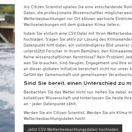
Globalstrahlung
Europa und Afrika
ro HD
CONUS HD
Bestätigte COVID-19 Todesfälle
(Archiv)
Radar Spanien
Als Citizen Scientist spielen Sie eine entscheidende Ro
rinformationsdienst
Weitere Webseiten
Schnee
Globalstrahlung
Rapid Update CONUS HD
Infrarot
(Tag und Nacht)
schlagssummen
Sonstiges
Daten, die professionelle Wissenschaftler möglicherweis
safe.com
Weather.us
(Wettervorhersagen U
eitere Radarprodukte aus anderen Ländern
Nordamerika Canadian HD
Top Alarm
(Tag und Nacht)
Schneehöhen, stündlich
Globalstrahlung, 1std
adarsummen
Wassertemperatur
Wetterbeobachtungen vor Ort können wertvolle Einblicke
Meteologix.com
andard
British Columbia HD
Wasserdampf
(Tag und Nacht)
Schneehöhen, täglich
Globalstrahlung
 Radarsummen
Potentielle Verdunstung
Wechselwirkungen mit dem globalen Klima liefern.
Weathermodels.com
Satellit HD
(Nur Tag)
Schneehöhenänderung, täglich
ummen (DWD)
Feuchtefluss
AI / ML Modelle
Indem Sie einfach eine CSV-Datei mit Ihren Wetterbeoba
rd
Satellit color
(Nur Tag)
Neuschnee, 12std
tensummen weltweit
Relative Vorticity
rkanal
Forschungsprojekte
Mitteleuropa Super HD (MOS)
hochladen, tragen Sie aktiv zur Lösung des Klimawandels
ndard
Neuschnee, 24std
kanal.kachelmannwetter.com
Cityclim.eu
Asien und Australien
Global German AICON
Datenpunkt hilft dabei, ein vollständigeres Bild unsere
NEU
tandard
AVOSS
Global US AIGFS
Satellit HD
(Tag und Nacht)
unterstützt Forscher in ihrem Bemühen, den Klimawande
NEU
Standard
ECMWF AIFS
Top Alarm
(Tag und Nacht)
Keine wissenschaftlichen Kenntnisse? Kein Problem! Jeder
ndard
en Science
Wetterstationen erwerben
Radiosonden
Amateurstationen
PLUS
Graphcast IFS
Wasserdampf
(Tag und Nacht)
was Sie brauchen, sind Neugier, Engagement und Ihre ei
tandard
daten hochladen
meteosol.de
Temperatur, 850hPa
Temperaturen 2m
Pangu IFS
Vulkan Alarm
(Tag und Nacht)
an dieser globalen Initiative bereichert nicht nur unser 
bilder ansehen & hochladen
CAPE, bodennah
Luftfeuchtigkeit
Nebel-Check
(Nur nachts)
Gefühl der Gemeinschaft und gemeinsamen Verantwortun
Vertikale Windscherung 0-6 km
Taupunkt
Sind Sie bereit, einen Unterschied zu 
Schneefallgrenze
Windböen
Windgeschwindigkeit, 300hPa
Niederschlag, 1std
Beobachten Sie das Wetter nicht nur, helfen Sie dabei, e
kollektiven Wissenschaft und hinterlassen Sie heute Ihre
an - jeder Datenpunkt zählt.
Werden Sie ein Citizen Scientist. Werden Sie ein Klima-H
Wetterbeobachtungsdaten hoch!
Jetzt CSV-Wetterbeobachtungsdaten hochladen