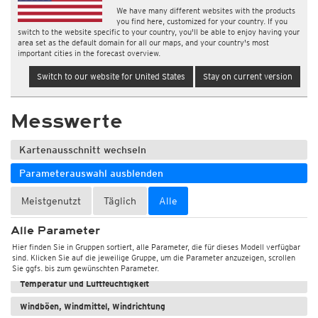
We have many different websites with the products
you find here, customized for your country. If you
switch to the website specific to your country, you'll be able to enjoy having your
area set as the default domain for all our maps, and your country's most
important cities in the forecast overview.
Switch to our website for United States
Stay on current version
Messwerte
Kartenausschnitt wechseln
Parameterauswahl ausblenden
Meistgenutzt
Täglich
Alle
Alle Parameter
Hier finden Sie in Gruppen sortiert, alle Parameter, die für dieses Modell verfügbar
sind. Klicken Sie auf die jeweilige Gruppe, um die Parameter anzuzeigen, scrollen
Wetter, Luftdruck
Sie ggfs. bis zum gewünschten Parameter.
Temperatur und Luftfeuchtigkeit
Windböen, Windmittel, Windrichtung