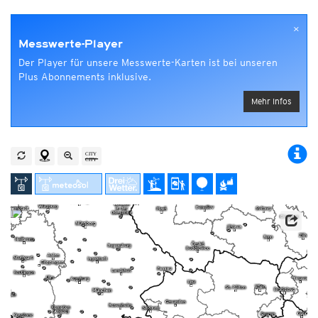
×
Messwerte-Player
Der Player für unsere Messwerte-Karten ist bei unseren
Plus Abonnements inklusive.
Mehr Infos