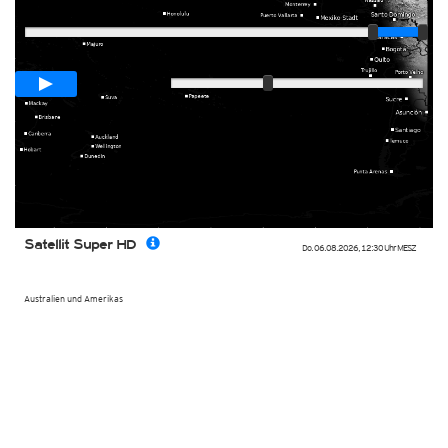
Player
Animationsspanne
00:05h
Langsam
Schnell
Satellit Super HD
Do. 06.08.2026
,
12:30 Uhr
MESZ
Australien und Amerikas