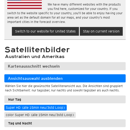
We have many different websites with the products
you find here, customized for your country. If you
switch to the website specific to your country, you'll be able to enjoy having your
area set as the default domain for all our maps, and your country's most
important cities in the forecast overview.
Switch to our website for United States
Stay on current version
Satellitenbilder
Australien und Amerikas
Kartenausschnitt wechseln
Ansichtsauswahl ausblenden
Wählen Sie hier die gewünschte Satellitenansicht aus. Die Ansichten sind gruppiert
nach Sichtbarkeit: nur tagsüber, nur nachts und sowohl tagsüber als auch nachts.
Nur Tag
Super HD (alle 15min neu/3std Loop)
color Super HD (alle 15min neu/3std Loop)
Tag und Nacht