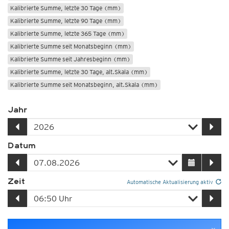
Kalibrierte Summe, letzte 30 Tage (mm)
Kalibrierte Summe, letzte 90 Tage (mm)
Kalibrierte Summe, letzte 365 Tage (mm)
Kalibrierte Summe seit Monatsbeginn (mm)
Kalibrierte Summe seit Jahresbeginn (mm)
Kalibrierte Summe, letzte 30 Tage, alt.Skala (mm)
Kalibrierte Summe seit Monatsbeginn, alt.Skala (mm)
Kalibrierte Summe seit Jahresbeginn, alt.Skala (mm)
Jahr
Niederschlagsabw. seit Monatsbeginn (%)
Niederschlagsabw. seit Jahresbeginn (%)
Kalibrierte Summe, >30mm in 24std
Kalibrierte Summe, >40mm in 24std
Datum
Kalibrierte Summe, >50mm in 24std
Einzugsgebiete
Radarsummen (DWD)
Zeit
Automatische Aktualisierung aktiv
Satellitensummen
GSMaP-Satellitensummen