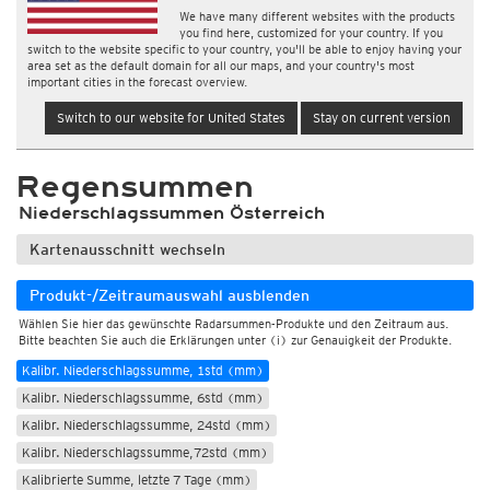
We have many different websites with the products
you find here, customized for your country. If you
switch to the website specific to your country, you'll be able to enjoy having your
area set as the default domain for all our maps, and your country's most
important cities in the forecast overview.
Switch to our website for United States
Stay on current version
Regensummen
Niederschlagssummen Österreich
Kartenausschnitt wechseln
Produkt-/Zeitraumauswahl ausblenden
Live-Radarsummen
Wählen Sie hier das gewünschte Radarsummen-Produkte und den Zeitraum aus.
Kalibrierte Radarsummen (Kachelmann GmbH)
Bitte beachten Sie auch die Erklärungen unter (i) zur Genauigkeit der Produkte.
Kalibr. Niederschlagssumme, 1std (mm)
Kalibr. Niederschlagssumme, 6std (mm)
Kalibr. Niederschlagssumme, 24std (mm)
Kalibr. Niederschlagssumme,72std (mm)
Kalibrierte Summe, letzte 7 Tage (mm)