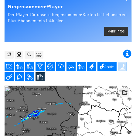
×
Regensummen-Player
Der Player für unsere Regensummen-Karten ist bei unseren
Plus Abonnements inklusive.
Mehr Infos
Archiv
Datenbasis: Deutscher Wetterdienst (DWD), Kachelmann GmbH