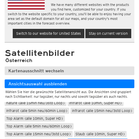
We have many different websites with the products
you find here, customized for your country. If you
switch to the website specific to your country, you'll be able to enjoy having your
area set as the default domain for all our maps, and your country's most
important cities in the forecast overview.
Switch to our website for United States
Stay on current version
Satellitenbilder
Österreich
Kartenausschnitt wechseln
Nur Tag
Ansichtsauswahl ausblenden
Tag und Nacht
Wählen Sie hier die gewünschte Satellitenansicht aus. Die Ansichten sind gruppiert
nature (alle 10min, Super HD)
nature (alle 5min neu/60min Loop)
nach Sichtbarkeit: nur tagsüber, nur nachts und sowohl tagsüber als auch nachts.
nature (alle 15min neu/3std Loop)
Infrarot (alle 10min, Super HD)
Infrarot (alle 5min neu/60min Loop)
Infrarot (alle 15min neu/3std Loop)
Top Alarm (alle 10min, Super HD)
Top Alarm (alle 5min neu/60min Loop)
Top Alarm (alle 15min neu/3std Loop)
Staub (alle 10min, Super HD)