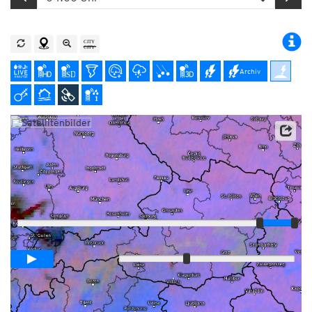
Archiv
Satellitendaten: EUMETSAT
Player
Animationsspanne
03:15h
Langsam
Schnell