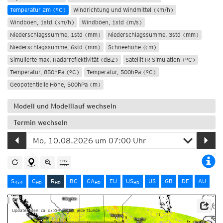
Temperatur 2m (°C)
Windrichtung und Windmittel (km/h)
Windböen, 1std (km/h)
Windböen, 1std (m/s)
Niederschlagssumme, 1std (mm)
Niederschlagssumme, 3std (mm)
Niederschlagssumme, 6std (mm)
Schneehöhe (cm)
Simulierte max. Radarreflektivität (dBZ)
Satellit IR Simulation (°C)
Temperatur, 850hPa (°C)
Temperatur, 500hPa (°C)
Geopotentielle Höhe, 500hPa (m)
Modell und Modelllauf wechseln
Termin wechseln
S
C
R
BC
CA
EU
US
US
GB
DE
AU
4x4
HD
HD
HD
HD
Updatezeiten: ca. xx:04-xx:28, jede Stunde