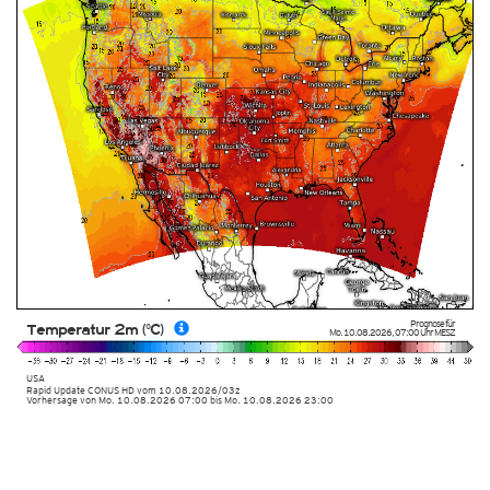
Prognose für
Temperatur 2m (°C)
Mo. 10.08.2026
,
07:00 Uhr
MESZ
USA
Rapid Update CONUS HD
vom
10.08.2026/03z
Vorhersage von Mo. 10.08.2026 07:00 bis Mo. 10.08.2026 23:00