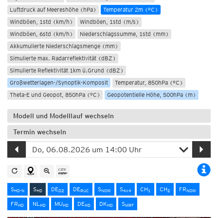
Luftdruck auf Meereshöhe (hPa)
Temperatur 2m (°C)
Windböen, 1std (km/h)
Windböen, 1std (m/s)
Windböen, 6std (km/h)
Niederschlagssumme, 1std (mm)
Akkumulierte Niederschlagsmenge (mm)
Simulierte max. Radarreflektivität (dBZ)
Simulierte Reflektivität 1km ü.Grund (dBZ)
Großwetterlagen-/Synoptik-Komposit
Temperatur, 850hPa (°C)
Theta-E und Geopot, 850hPa (°C)
Geopotentielle Höhe, 500hPa (m)
Modell und Modelllauf wechseln
Termin wechseln
S
S
DE
DE
S
S
CH
CH
FR
HD-N
HD
D2
RUC
NOW
4x4
1
2
NOW
FR
NL
MU
DE
DK
S
HD
HD
HD
HD
HD
MRF