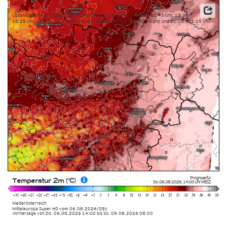
Updatezeiten: ca. 04:25 – 06:45 Uhr, 07:15 – 09:25 Uhr, 10:25 – 12:45 Uhr, 13:15 –
15:25 Uhr, 16:25 – 18:45 Uhr, 19:15 – 21:25 Uhr, 22:25 – 00:45 Uhr und 01:15 – 03:25 Uhr
Prognose für
Temperatur 2m (°C)
Do. 06.08.2026
,
14:00 Uhr
MESZ
Niederösterreich
Mitteleuropa Super HD
vom
06.08.2026/09z
Vorhersage von Do. 06.08.2026 14:00 bis So. 09.08.2026 08:00