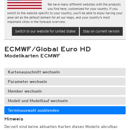
We have many different websites with the products
you find here, customized for your country. If you
switch to the website specific to your country, you'll be able to enjoy having your
area set as the default domain for all our maps, and your country's most
important cities in the forecast overview.
Switch to our website for United States
Stay on current version
ECMWF/Global Euro HD
Modellkarten ECMWF
Kartenausschnitt wechseln
Parameter wechseln
Member wechseln
Modell und Modelllauf wechseln
Terminauswahl ausblenden
Hinweis
Derzeit sind keine aktuellen Karten dieses Modells abrufbar.