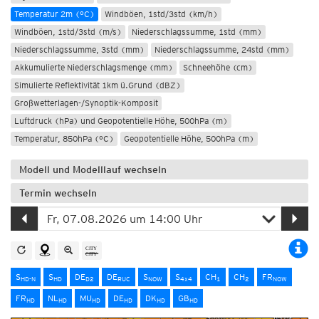
Temperatur 2m (°C)
Windböen, 1std/3std (km/h)
Windböen, 1std/3std (m/s)
Niederschlagssumme, 1std (mm)
Niederschlagssumme, 3std (mm)
Niederschlagssumme, 24std (mm)
Akkumulierte Niederschlagsmenge (mm)
Schneehöhe (cm)
Simulierte Reflektivität 1km ü.Grund (dBZ)
Großwetterlagen-/Synoptik-Komposit
Luftdruck (hPa) und Geopotentielle Höhe, 500hPa (m)
Temperatur, 850hPa (°C)
Geopotentielle Höhe, 500hPa (m)
Modell und Modelllauf wechseln
Termin wechseln
S
S
DE
DE
S
S
CH
CH
FR
HD-N
HD
D2
RUC
NOW
4x4
1
2
NOW
FR
NL
MU
DE
DK
GB
HD
HD
HD
HD
HD
HD