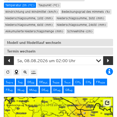
Temperatur 2m (°C)
Taupunkt (°C)
Windrichtung und Windmittel (km/h)
Bedeckungsgrad des Himmels (%)
Niederschlagssumme, 1std (mm)
Niederschlagssumme, 3std (mm)
Niederschlagssumme, 6std (mm)
Niederschlagssumme, 24std (mm)
Akkumulierte Niederschlagsmenge (mm)
Schneehöhe (cm)
Modell und Modelllauf wechseln
Termin wechseln
S
S
DE
DE
S
S
CH
CH
FR
HD-N
HD
D2
RUC
NOW
4x4
1
2
NOW
FR
NL
MU
DE
DK
GB
HD
HD
HD
HD
HD
HD
Updatezeiten: ca. 5:30-6:20 Uhr, 11:30-12:20 Uhr, 17:30-18:20 Uhr und 23:30-0:20 Uhr