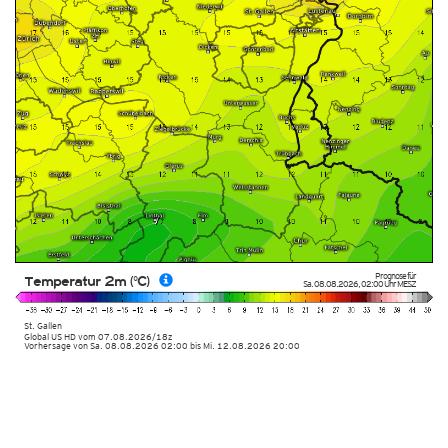
Prognose für
Temperatur 2m (°C)
Sa. 08.08.2026
,
02:00 Uhr
MESZ
St. Gallen
Global US HD vom
07.08.2026/18z
Vorhersage von Sa. 08.08.2026 02:00 bis Mi. 12.08.2026 20:00