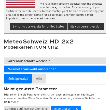
We have many different websites with the products
you find here, customized for your country. If you
switch to the website specific to your country, you'll be able to enjoy having your
area set as the default domain for all our maps, and your country's most
important cities in the forecast overview.
Switch to our website for United States
Stay on current version
MeteoSchweiz HD 2x2
Modellkarten ICON CH2
Kartenausschnitt wechseln
Parameterauswahl ausblenden
Meistgenutzt
Alle
Meist genutzte Parameter
Hier sehen Sie die Parameter, die sich von unseren Nutzern am häufigsten
angesehen werden. Wenn Sie andere Parameter suchen, wechseln Sie bitte zum
Reiter "Alle".
Luftdruck auf Meereshöhe (hPa)
Temperatur 2m (°C)