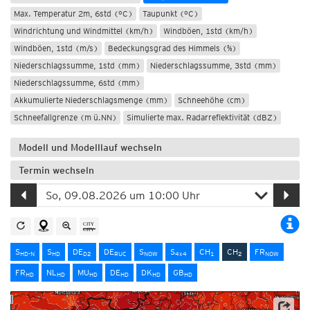
Max. Temperatur 2m, 6std (°C)
Taupunkt (°C)
Windrichtung und Windmittel (km/h)
Windböen, 1std (km/h)
Windböen, 1std (m/s)
Bedeckungsgrad des Himmels (%)
Niederschlagssumme, 1std (mm)
Niederschlagssumme, 3std (mm)
Niederschlagssumme, 6std (mm)
Akkumulierte Niederschlagsmenge (mm)
Schneehöhe (cm)
Schneefallgrenze (m ü.NN)
Simulierte max. Radarreflektivität (dBZ)
Modell und Modelllauf wechseln
Termin wechseln
S
S
DE
DE
S
S
CH
CH
FR
HD-N
HD
D2
RUC
NOW
4x4
1
2
NOW
FR
NL
MU
DE
DK
GB
HD
HD
HD
HD
HD
HD
Quelle: MeteoSchweiz