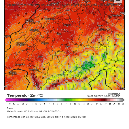
Updatezeiten: ca. 4:00-4:45 Uhr, 10:00-10:45 Uhr, 16:00-16:45 Uhr und 22:00-22:45 Uhr
Prognose für
Temperatur 2m (°C)
So. 09.08.2026
,
10:00 Uhr
MESZ
Bern
MeteoSchweiz HD 2x2 vom
09.08.2026/00z
Vorhersage von So. 09.08.2026 10:00 bis Fr. 14.08.2026 02:00