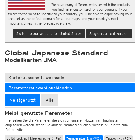
We have many different websites with the products
you find here, customized for your country. If you
switch to the website specific to your country, you'll be able to enjoy having your
area set as the default domain for all our maps, and your country's most
important cities in the forecast overview.
Switch to our website for United States
Stay on current version
Global Japanese Standard
Modellkarten JMA
Kartenausschnitt wechseln
Parameterauswahl ausblenden
Meistgenutzt
Alle
Meist genutzte Parameter
Hier sehen Sie die Parameter, die sich von unseren Nutzern am häufigsten
angesehen werden. Wenn Sie andere Parameter suchen, wechseln Sie bitte zum
Reiter "Alle".
Luftdruck auf Meereshöhe (hPa)
Temperatur 2m (°C)
Taupunkt (°C)