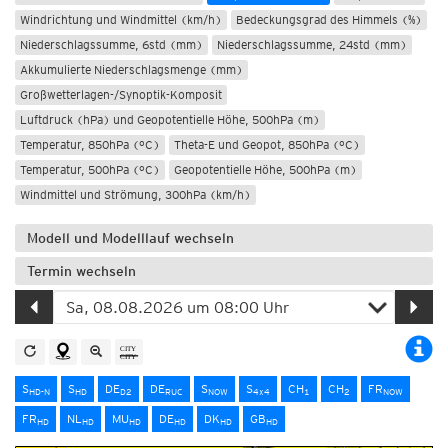
Windrichtung und Windmittel (km/h)
Bedeckungsgrad des Himmels (%)
Niederschlagssumme, 6std (mm)
Niederschlagssumme, 24std (mm)
Akkumulierte Niederschlagsmenge (mm)
Großwetterlagen-/Synoptik-Komposit
Luftdruck (hPa) und Geopotentielle Höhe, 500hPa (m)
Temperatur, 850hPa (°C)
Theta-E und Geopot, 850hPa (°C)
Temperatur, 500hPa (°C)
Geopotentielle Höhe, 500hPa (m)
Windmittel und Strömung, 300hPa (km/h)
Modell und Modelllauf wechseln
Termin wechseln
S
S
DE
DE
S
S
CH
CH
FR
HD-N
HD
D2
RUC
NOW
4x4
1
2
NOW
FR
NL
MU
DE
DK
GB
HD
HD
HD
HD
HD
HD