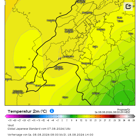
Source: Japan Meteorological Agency (JMA)
Prognose für
Temperatur 2m (°C)
Sa. 08.08.2026
,
08:00 Uhr
MESZ
Vaud
Global Japanese Standard vom
07.08.2026/18z
Vorhersage von Sa. 08.08.2026 08:00 bis Di. 18.08.2026 14:00