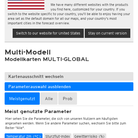
We have many different websites with the products
you find here, customized for your country. If you
switch to the website specific to your country, you'll be able to enjoy having your
area set as the default domain for all our maps, and your country's most
important cities in the forecast overview.
Switch to our website for United States
Stay on current version
Multi-Modell
Modellkarten MULTI-GLOBAL
Kartenausschnitt wechseln
Parameterauswahl ausblenden
Meistgenutzt
Alle
Prob
Meist genutzte Parameter
Hier sehen Sie die Parameter, die sich von unseren Nutzern am häufigsten
angesehen werden. Wenn Sie andere Parameter suchen, wechseln Sie bitte zum
Reiter "Alle".
Temperatur 2m (°C)
Sturzflut-Index
Gewitterrisiko (%)