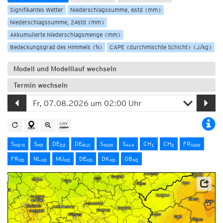
Signifikantes Wetter
Niederschlagssumme, 6std (mm)
Niederschlagssumme, 24std (mm)
Akkumulierte Niederschlagsmenge (mm)
Bedeckungsgrad des Himmels (%)
CAPE (durchmischte Schicht) (J/kg)
Modell und Modelllauf wechseln
Termin wechseln
S
S
DE
DE
S
S
CH
CH
FR
HD-N
HD
D2
RUC
NOW
4x4
1
2
NOW
FR
NL
MU
DE
DK
GB
HD
HD
HD
HD
HD
HD