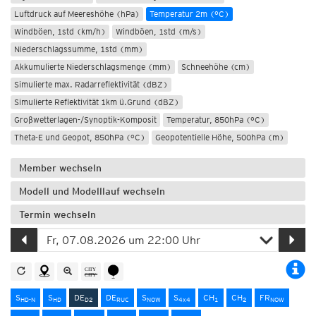
Luftdruck auf Meereshöhe (hPa)
Temperatur 2m (°C)
Windböen, 1std (km/h)
Windböen, 1std (m/s)
Niederschlagssumme, 1std (mm)
Akkumulierte Niederschlagsmenge (mm)
Schneehöhe (cm)
Simulierte max. Radarreflektivität (dBZ)
Simulierte Reflektivität 1km ü.Grund (dBZ)
Großwetterlagen-/Synoptik-Komposit
Temperatur, 850hPa (°C)
Theta-E und Geopot, 850hPa (°C)
Geopotentielle Höhe, 500hPa (m)
Member wechseln
Modell und Modelllauf wechseln
Termin wechseln
S
S
DE
DE
S
S
CH
CH
FR
HD-N
HD
D2
RUC
NOW
4x4
1
2
NOW