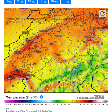
FR
NL
MU
DE
DK
GB
HD
HD
HD
HD
HD
HD
Datenbasis: Deutscher Wetterdienst (DWD)
Updatezeiten: ca. 3:50 Uhr, 6:50 Uhr, 9:50 Uhr, 12:50 Uhr, 15:50 Uhr, 18:50 Uhr, 21:50 Uhr
und 0:50 Uhr
Prognose für
Temperatur 2m (°C)
Fr. 07.08.2026
,
22:00 Uhr
MESZ
Bern
Rapid Update ICON-D2
vom
07.08.2026/18z