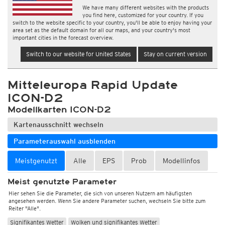
We have many different websites with the products
you find here, customized for your country. If you
switch to the website specific to your country, you'll be able to enjoy having your
area set as the default domain for all our maps, and your country's most
important cities in the forecast overview.
Switch to our website for United States
Stay on current version
Mitteleuropa Rapid Update
ICON-D2
Modellkarten ICON-D2
Kartenausschnitt wechseln
Parameterauswahl ausblenden
Meistgenutzt
Alle
EPS
Prob
Modellinfos
Meist genutzte Parameter
Hier sehen Sie die Parameter, die sich von unseren Nutzern am häufigsten
angesehen werden. Wenn Sie andere Parameter suchen, wechseln Sie bitte zum
Reiter "Alle".
Signifikantes Wetter
Wolken und signifikantes Wetter