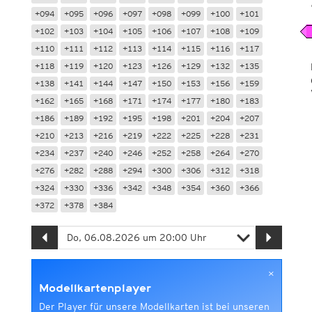
+094
+095
+096
+097
+098
+099
+100
+101
+102
+103
+104
+105
+106
+107
+108
+109
+110
+111
+112
+113
+114
+115
+116
+117
+118
+119
+120
+123
+126
+129
+132
+135
+138
+141
+144
+147
+150
+153
+156
+159
+162
+165
+168
+171
+174
+177
+180
+183
+186
+189
+192
+195
+198
+201
+204
+207
+210
+213
+216
+219
+222
+225
+228
+231
+234
+237
+240
+246
+252
+258
+264
+270
+276
+282
+288
+294
+300
+306
+312
+318
+324
+330
+336
+342
+348
+354
+360
+366
+372
+378
+384
×
Modellkartenplayer
Der Player für unsere Modellkarten ist bei unseren