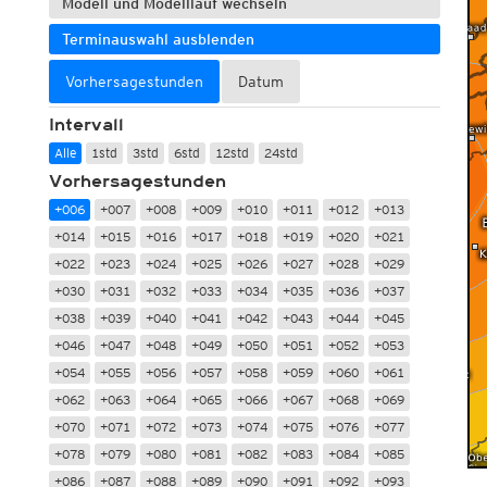
Modell und Modelllauf wechseln
Terminauswahl ausblenden
Vorhersagestunden
Datum
Intervall
Alle
1std
3std
6std
12std
24std
Vorhersagestunden
+006
+007
+008
+009
+010
+011
+012
+013
+014
+015
+016
+017
+018
+019
+020
+021
+022
+023
+024
+025
+026
+027
+028
+029
+030
+031
+032
+033
+034
+035
+036
+037
+038
+039
+040
+041
+042
+043
+044
+045
+046
+047
+048
+049
+050
+051
+052
+053
+054
+055
+056
+057
+058
+059
+060
+061
+062
+063
+064
+065
+066
+067
+068
+069
+070
+071
+072
+073
+074
+075
+076
+077
+078
+079
+080
+081
+082
+083
+084
+085
+086
+087
+088
+089
+090
+091
+092
+093