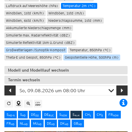
Luftdruck auf Meereshöhe (hPa)
Temperatur 2m (°C)
Windböen, 1std (km/h)
Windböen, 1std (m/s)
Windböen, 6std (km/h)
Niederschlagssumme, 1std (mm)
Akkumulierte Niederschlagsmenge (mm)
Simulierte max. Radarreflektivität (dBZ)
Simulierte Reflektivität 1km ü.Grund (dBZ)
Großwetterlagen-/Synoptik-Komposit
Temperatur, 850hPa (°C)
Theta-E und Geopot, 850hPa (°C)
Geopotentielle Höhe, 500hPa (m)
Modell und Modelllauf wechseln
Termin wechseln
S
S
DE
DE
S
S
CH
CH
FR
HD-N
HD
D2
RUC
NOW
4x4
1
2
NOW
FR
NL
MU
DE
DK
GB
HD
HD
HD
HD
HD
HD