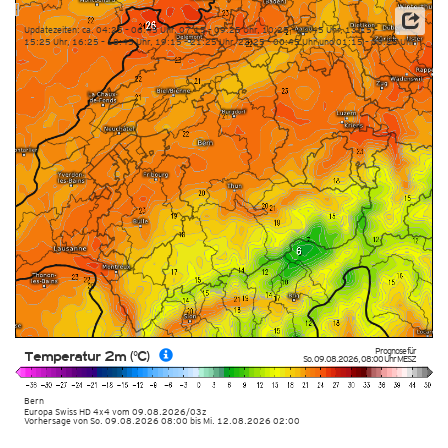
Updatezeiten: ca. 04:25 – 06:45 Uhr, 07:15 – 09:25 Uhr, 10:25 – 12:45 Uhr, 13:15 –
15:25 Uhr, 16:25 – 18:45 Uhr, 19:15 – 21:25 Uhr, 22:25 – 00:45 Uhr und 01:15 – 03:25 Uhr
Prognose für
Temperatur 2m (°C)
So. 09.08.2026
,
08:00 Uhr
MESZ
Bern
Europa Swiss HD 4x4
vom
09.08.2026/03z
Vorhersage von So. 09.08.2026 08:00 bis Mi. 12.08.2026 02:00