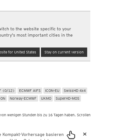
Nord- und Südamerika
Neuschnee, 24std
Infrarot
(Tag und Nacht)
Top Alarm
(Tag und Nacht)
m
Wasserdampf
(Tag und Nacht)
itch to the website specific to your
Satellit Super HD
(Nur Tag)
ountry's most important cities in the
Satellit visible
(Nur Tag)
Australien und Amerikas
site for United States
Stay on current version
Infrarot
(Tag und Nacht)
Top Alarm
(Tag und Nacht)
Wasserdampf
(Tag und Nacht)
Satellit HD
(Nur Tag)
Satellit visible
(Nur Tag)
km
 (0/12)
ECMWF AIFS
ICON-EU
SwissHD 4x4
a
CON
Norway-ECMWF
UKMO
SuperHD-MOS
 von wenigen Stunden bis zu 16 Tagen haben. Scrollen
×
ie Kompakt-Vorhersage basieren