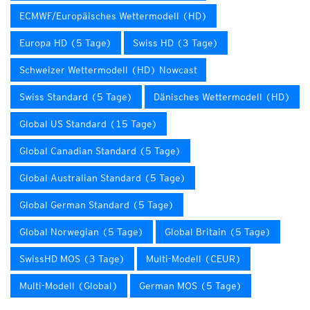
ECMWF/Europäisches Wettermodell (HD)
Europa HD (5 Tage)
Swiss HD (3 Tage)
Schweizer Wettermodell (HD) Nowcast
Swiss Standard (5 Tage)
Dänisches Wettermodell (HD)
Global US Standard (15 Tage)
Global Canadian Standard (5 Tage)
Global Australian Standard (5 Tage)
Global German Standard (5 Tage)
Global Norwegian (5 Tage)
Global Britain (5 Tage)
SwissHD MOS (3 Tage)
Multi-Modell (CEUR)
Multi-Modell (Global)
German MOS (5 Tage)