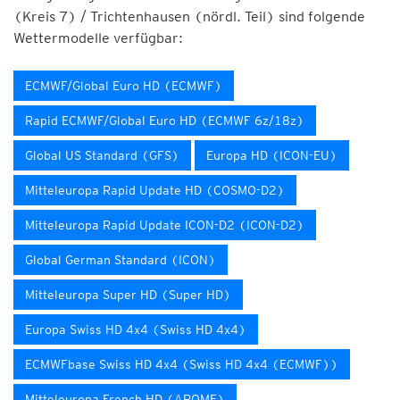
(Kreis 7) / Trichtenhausen (nördl. Teil) sind folgende
Wettermodelle verfügbar:
ECMWF/Global Euro HD (ECMWF)
Rapid ECMWF/Global Euro HD (ECMWF 6z/18z)
Global US Standard (GFS)
Europa HD (ICON-EU)
Mitteleuropa Rapid Update HD (COSMO-D2)
Mitteleuropa Rapid Update ICON-D2 (ICON-D2)
Global German Standard (ICON)
Mitteleuropa Super HD (Super HD)
Europa Swiss HD 4x4 (Swiss HD 4x4)
ECMWFbase Swiss HD 4x4 (Swiss HD 4x4 (ECMWF))
Mitteleuropa French HD (AROME)