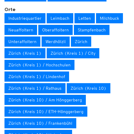
Orte
Industriequartier
Leimbach
Letten
Milchbuck
Neuaffoltern
Oberaffoltern
Stampfenbach
Unteraffoltern
Werdhölzli
Zürich
Zürich (Kreis 1)
Zürich (Kreis 1) / City
Zürich (Kreis 1) / Hochschulen
Zürich (Kreis 1) / Lindenhof
Zürich (Kreis 1) / Rathaus
Zürich (Kreis 10)
Zürich (Kreis 10) / Am Hönggerberg
Zürich (Kreis 10) / ETH-Hönggerberg
Zürich (Kreis 10) / Frankenbühl