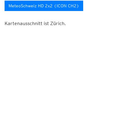
MeteoSchweiz HD 2x2 (ICON CH2)
Kartenausschnitt ist Zürich.