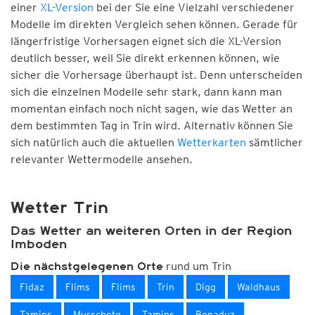
einer
XL-Version
bei der Sie eine Vielzahl verschiedener
Modelle im direkten Vergleich sehen können. Gerade für
längerfristige Vorhersagen eignet sich die XL-Version
deutlich besser, weil Sie direkt erkennen können, wie
sicher die Vorhersage überhaupt ist. Denn unterscheiden
sich die einzelnen Modelle sehr stark, dann kann man
momentan einfach noch nicht sagen, wie das Wetter an
dem bestimmten Tag in Trin wird. Alternativ können Sie
sich natürlich auch die aktuellen
Wetterkarten
sämtlicher
relevanter Wettermodelle ansehen.
Wetter Trin
Das Wetter an weiteren Orten in der Region
Imboden
rund um Trin
Die nächstgelegenen Orte
Fidaz
Flims
Flims
Trin
Digg
Waldhaus
Tamins
Murschetg
Tamins
Bonaduz