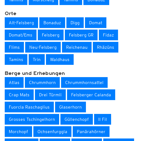
Orte
Alt-Felsberg
Bonaduz
Digg
Domat
Domat/Ems
Felsberg
Felsberg GR
Fidaz
Flims
Neu-Felsberg
Reichenau
Rhäzüns
Tamins
Trin
Waldhaus
Berge und Erhebungen
Atlas
Chrummhorn
Chrummhornsattel
Crap Mats
Drei Türmli
Felsberger Calanda
Fuorcla Raschaglius
Glaserhorn
Grosses Tschingelhorn
Güllenchopf
Il Fil
Morchopf
Ochsenfurggla
Panärahörner