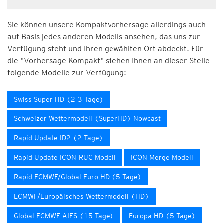
Sie können unsere Kompaktvorhersage allerdings auch
auf Basis jedes anderen Modells ansehen, das uns zur
Verfügung steht und Ihren gewählten Ort abdeckt. Für
die "Vorhersage Kompakt" stehen Ihnen an dieser Stelle
folgende Modelle zur Verfügung:
Swiss Super HD (2-3 Tage)
Schweizer Wettermodell (SuperHD) Nowcast
Rapid Update ID2 (2 Tage)
Rapid Update ICON-RUC Modell
ICON Merge Modell
Rapid ECMWF/Global Euro HD (5 Tage)
ECMWF/Europäisches Wettermodell (HD)
Global ECMWF AIFS (15 Tage)
Europa HD (5 Tage)