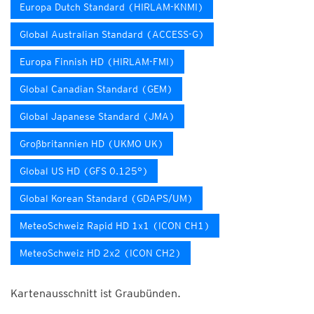
Europa Dutch Standard (HIRLAM-KNMI)
Global Australian Standard (ACCESS-G)
Europa Finnish HD (HIRLAM-FMI)
Global Canadian Standard (GEM)
Global Japanese Standard (JMA)
Großbritannien HD (UKMO UK)
Global US HD (GFS 0.125°)
Global Korean Standard (GDAPS/UM)
MeteoSchweiz Rapid HD 1x1 (ICON CH1)
MeteoSchweiz HD 2x2 (ICON CH2)
Kartenausschnitt ist Graubünden.