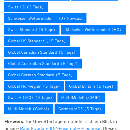
Swiss HD (3 Tage)
Schweizer Wettermodell (HD) Nowcast
Swiss Standard (5 Tage)
Dänisches Wettermodell (HD)
Global US Standard (15 Tage)
Global Canadian Standard (5 Tage)
Global Australian Standard (5 Tage)
Global German Standard (5 Tage)
Global Norwegian (5 Tage)
Global Britain (5 Tage)
SwissHD MOS (3 Tage)
Multi-Modell (CEUR)
Multi-Modell (Global)
German MOS (5 Tage)
für Unwettertage empfiehlt sich ein Blick in
Hinweis:
unsere
Rapid-Update ID2-Ensemble-Prognose
. Dieses