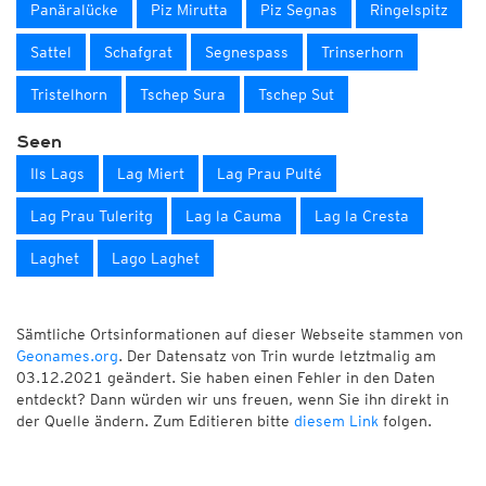
Panäralücke
Piz Mirutta
Piz Segnas
Ringelspitz
Sattel
Schafgrat
Segnespass
Trinserhorn
Tristelhorn
Tschep Sura
Tschep Sut
Seen
Ils Lags
Lag Miert
Lag Prau Pulté
Lag Prau Tuleritg
Lag la Cauma
Lag la Cresta
Laghet
Lago Laghet
Sämtliche Ortsinformationen auf dieser Webseite stammen von
Geonames.org
. Der Datensatz von Trin wurde letztmalig am
03.12.2021 geändert. Sie haben einen Fehler in den Daten
entdeckt? Dann würden wir uns freuen, wenn Sie ihn direkt in
der Quelle ändern. Zum Editieren bitte
diesem Link
folgen.