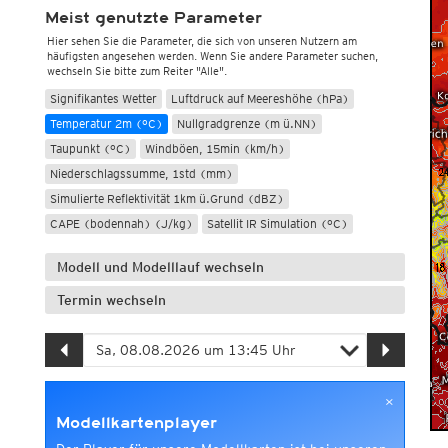
Meist genutzte Parameter
Hier sehen Sie die Parameter, die sich von unseren Nutzern am
häufigsten angesehen werden. Wenn Sie andere Parameter suchen,
wechseln Sie bitte zum Reiter "Alle".
Signifikantes Wetter
Luftdruck auf Meereshöhe (hPa)
Temperatur 2m (°C)
Nullgradgrenze (m ü.NN)
Taupunkt (°C)
Windböen, 15min (km/h)
Niederschlagssumme, 1std (mm)
Simulierte Reflektivität 1km ü.Grund (dBZ)
CAPE (bodennah) (J/kg)
Satellit IR Simulation (°C)
Modell und Modelllauf wechseln
Termin wechseln
×
Modellkartenplayer