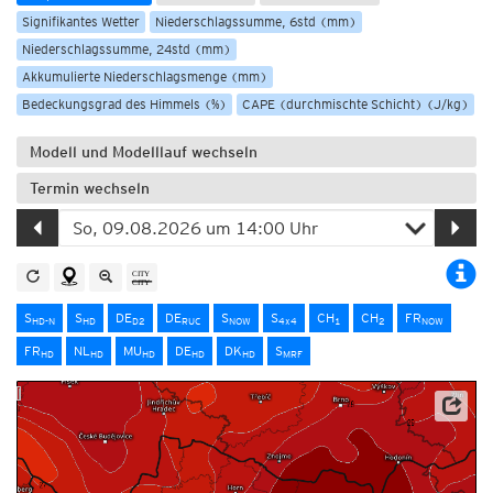
Signifikantes Wetter
Niederschlagssumme, 6std (mm)
Niederschlagssumme, 24std (mm)
Akkumulierte Niederschlagsmenge (mm)
Bedeckungsgrad des Himmels (%)
CAPE (durchmischte Schicht) (J/kg)
Modell und Modelllauf wechseln
Termin wechseln
S
S
DE
DE
S
S
CH
CH
FR
HD-N
HD
D2
RUC
NOW
4x4
1
2
NOW
FR
NL
MU
DE
DK
S
HD
HD
HD
HD
HD
MRF