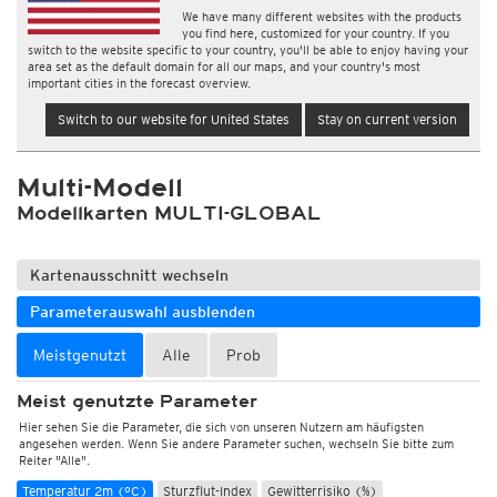
We have many different websites with the products
you find here, customized for your country. If you
switch to the website specific to your country, you'll be able to enjoy having your
area set as the default domain for all our maps, and your country's most
important cities in the forecast overview.
Switch to our website for United States
Stay on current version
Multi-Modell
Modellkarten MULTI-GLOBAL
Kartenausschnitt wechseln
Parameterauswahl ausblenden
Meistgenutzt
Alle
Prob
Meist genutzte Parameter
Hier sehen Sie die Parameter, die sich von unseren Nutzern am häufigsten
angesehen werden. Wenn Sie andere Parameter suchen, wechseln Sie bitte zum
Reiter "Alle".
Temperatur 2m (°C)
Sturzflut-Index
Gewitterrisiko (%)