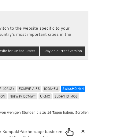
Nord- und Südamerika
Neuschnee, 24std
Infrarot
(Tag und Nacht)
Top Alarm
(Tag und Nacht)
m
Wasserdampf
(Tag und Nacht)
itch to the website specific to your
Satellit Super HD
(Nur Tag)
ountry's most important cities in the
Satellit visible
(Nur Tag)
Australien und Amerikas
site for United States
Stay on current version
Infrarot
(Tag und Nacht)
Top Alarm
(Tag und Nacht)
Wasserdampf
(Tag und Nacht)
Satellit HD
(Nur Tag)
Satellit visible
(Nur Tag)
km
 (0/12)
ECMWF AIFS
ICON-EU
SwissHD 4x4
a
CON
Norway-ECMWF
UKMO
SuperHD-MOS
 von wenigen Stunden bis zu 16 Tagen haben. Scrollen
×
ie Kompakt-Vorhersage basieren