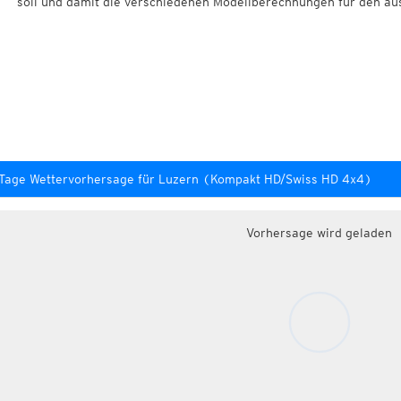
soll und damit die verschiedenen Modellberechnungen für den au
Tage Wettervorhersage für Luzern (Kompakt HD/Swiss HD 4x4)
Vorhersage wird geladen