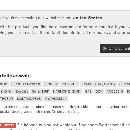
Globalstrahlung
Europa und Afrika
Meteosafe.com
ro HD
CONUS HD
Bestätigte COVID-19 Todesfälle
(Archiv)
Radar Spanien
Rapid Update CONUS HD
Infrarot
(Tag und Nacht)
schlagssummen
Sonstiges
re Webseiten
Wetterkanal
eitere Radarprodukte aus anderen Ländern
Globalstrahlung
Luftfeuchtigkeit
Nordamerika Canadian HD
Top Alarm
(Tag und Nacht)
adarsummen
Wassertemperatur
at you're accessing our website from:
United States
r.us
(Wettervorhersagen USA)
wetterkanal.kachelmannwetter.co
andard
British Columbia HD
Wasserdampf
(Tag und Nacht)
Globalstrahlung, 1std
Rel. Luftfeuchtigkeit
 Radarsummen
Potentielle Verdunstung
ogix.com
th the products you find here, customized for your country. If you sw
Satellit HD
(Nur Tag)
Globalstrahlung
Taupunkt
ummen (DWD)
Feuchtefluss
Forschungsprojekte
AI / ML Modelle
ftseen.ch
aving your area set as the default domain for all our maps, and your c
rd
Satellit color
(Nur Tag)
Taupunktdifferenz
tensummen weltweit
Relative Vorticity
Cityclim.eu
Mitteleuropa Super HD (MOS)
ndard
Feuchtkugeltemperatur
AVOSS
Asien und Australien
Global German AICON
NEU
tandard
Switch to our web
Global US AIGFS
Satellit HD
(Tag und Nacht)
NEU
Standard
en Science
Wetterstationen erwerben
ECMWF AIFS
Top Alarm
(Tag und Nacht)
ndard
daten hochladen
meteosol.de
Strassenwetter
Radiosonden
LUS
Graphcast IFS
Wasserdampf
(Tag und Nacht)
tandard
bilder ansehen & hochladen
Straßenzustand
Temperatur, 850hPa
Pangu IFS
Vulkan Alarm
(Tag und Nacht)
Belagstemperatur
CAPE, bodennah
Nebel-Check
(Nur nachts)
dellauswahl
Sichtweite
Vertikale Windscherung 0-6 
Schneehöhe
Schneefallgrenze
erHD
Super HD Nowcast
ICON-D2
ICON-RUC
ECMWF (0/6/12/18)
ECMWF
Apr-Sep)
Windgeschwindigkeit, 300hP
ssHD 4x4 Nowcast
Swiss-MRF
HARMONIE (DMI)
GFS
GEM
ACCESS-G
I
TI-CEUR
MULTI-GLOBAL
DWD-MOSMIX
e beachten Sie, dass die oben stehenden Modelle verschiedene Vorhersagehorizonte
ggf. das Meteogramm nach rechts für die volle Länge.
Sie können nun selbst wählen auf welchem Wettermodell d
HINWEIS