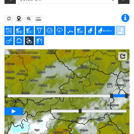
Archiv
Satellitendaten: EUMETSAT
Player
Animationsspanne
03:00h
Langsam
Schnell