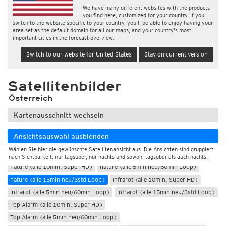
We have many different websites with the products
you find here, customized for your country. If you
switch to the website specific to your country, you'll be able to enjoy having your
area set as the default domain for all our maps, and your country's most
important cities in the forecast overview.
Switch to our website for United States
Stay on current version
Satellitenbilder
Österreich
Kartenausschnitt wechseln
Ansichtsauswahl ausblenden
Nur Tag
Wählen Sie hier die gewünschte Satellitenansicht aus. Die Ansichten sind gruppiert
Tag und Nacht
nach Sichtbarkeit: nur tagsüber, nur nachts und sowohl tagsüber als auch nachts.
nature (alle 10min, Super HD)
nature (alle 5min neu/60min Loop)
nature (alle 15min neu/3std Loop)
Infrarot (alle 10min, Super HD)
Infrarot (alle 5min neu/60min Loop)
Infrarot (alle 15min neu/3std Loop)
Top Alarm (alle 10min, Super HD)
Top Alarm (alle 5min neu/60min Loop)